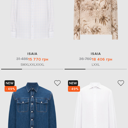
ISAIA
ISAIA
31 486
36 760
15 770 грн
18 406 грн
S
M
XL
XXL
XXXL
L
XXL
NEW
NEW
- 49%
- 49%