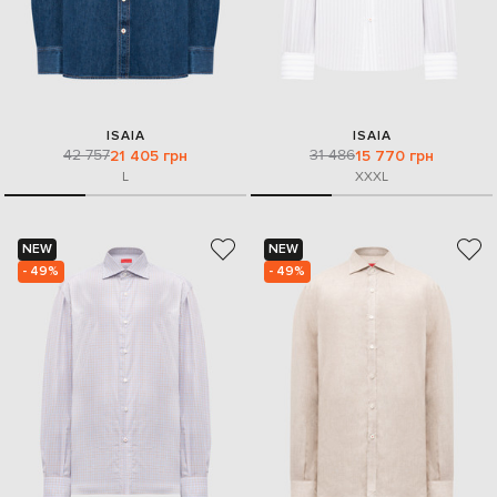
ISAIA
ISAIA
42 757
31 486
21 405 грн
15 770 грн
L
XXXL
NEW
NEW
- 49%
- 49%