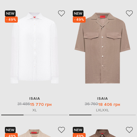
NEW
NEW
- 49%
- 49%
ISAIA
ISAIA
31 486
36 760
15 770 грн
18 406 грн
XL
L
XL
XXL
NEW
NEW
- 49%
- 49%