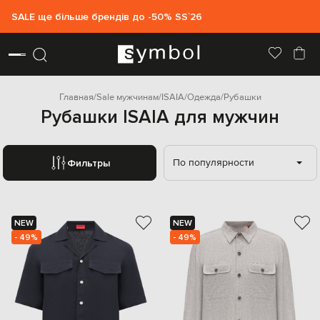
SALE ще більше брендів до -50% SS`26
Главная
Sale мужчинам
ISAIA
Одежда
Рубашки
Рубашки ISAIA для мужчин
По популярности
Фильтры
NEW
NEW
- 49%
- 49%