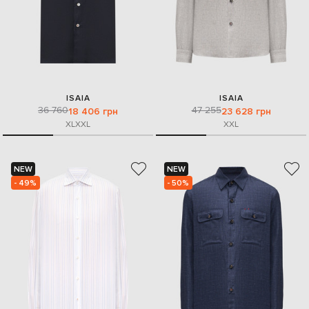
ISAIA
ISAIA
36 760
47 255
18 406 грн
23 628 грн
XL
XXL
XXL
NEW
NEW
- 49%
- 50%