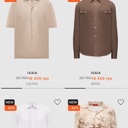
ISAIA
ISAIA
36 760
36 760
18 406 грн
18 406 грн
L
XL
XXL
M
XXL
NEW
NEW
- 49%
- 49%