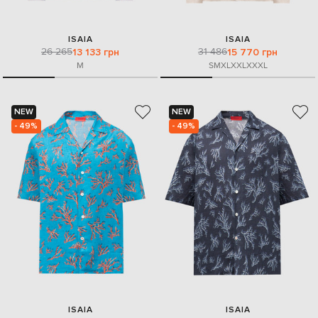
ISAIA
ISAIA
26 265
31 486
13 133 грн
15 770 грн
M
S
M
XL
XXL
XXXL
NEW
NEW
- 49%
- 49%
ISAIA
ISAIA