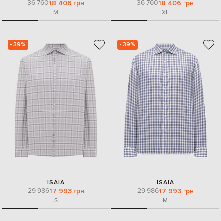
36 760
36 760
18 406 грн
18 406 грн
M
XL
- 39%
- 39%
ISAIA
ISAIA
29 986
29 986
17 993 грн
17 993 грн
S
M