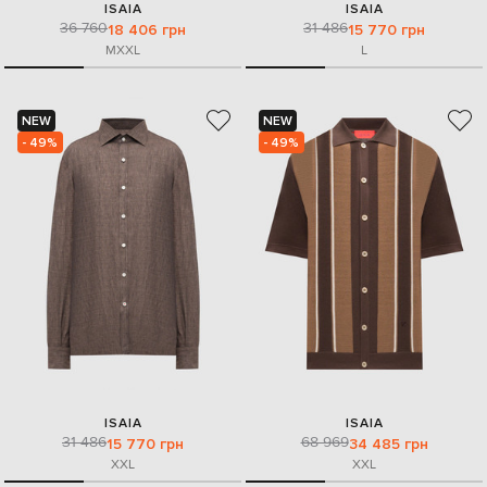
ISAIA
ISAIA
36 760
31 486
18 406 грн
15 770 грн
M
XXL
L
NEW
NEW
- 49%
- 49%
ISAIA
ISAIA
31 486
68 969
15 770 грн
34 485 грн
XXL
XXL