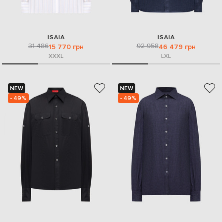
ISAIA
ISAIA
31 486
92 958
15 770 грн
46 479 грн
XXXL
L
XL
NEW
NEW
- 49%
- 49%