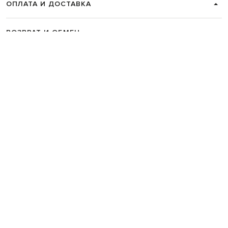
ОПЛАТА И ДОСТАВКА
ВОЗВРАТ И ОБМЕН
СВЯЗАТЬСЯ С НАМИ
Telegram
+38 044 365 94 94
График работы колцентра:
Пн-Пт с 9 до 21, Сб с 10 до 19, Вс с 10
до 18
Код товара:
330897
Главная
Мужчинам
ISAIA
Одежда
Рубашки
ISAIA Серая рубашка из льна