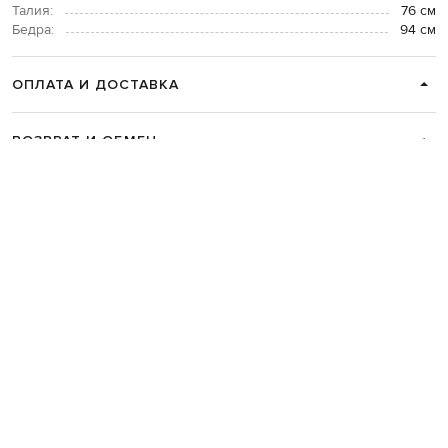
Талия:
76 см
Бедра:
94 см
ОПЛАТА И ДОСТАВКА
ВОЗВРАТ И ОБМЕН
СВЯЗАТЬСЯ С НАМИ
Telegram
+38 044 365 94 94
График работы колцентра:
Пн-Пт с 9 до 21, Сб с 10 до 19, Вс с 10
до 18
Код товара:
319516
Главная
Мужчинам
ISAIA
Одежда
Рубашки
ISAIA Бежевая рубашка из ль