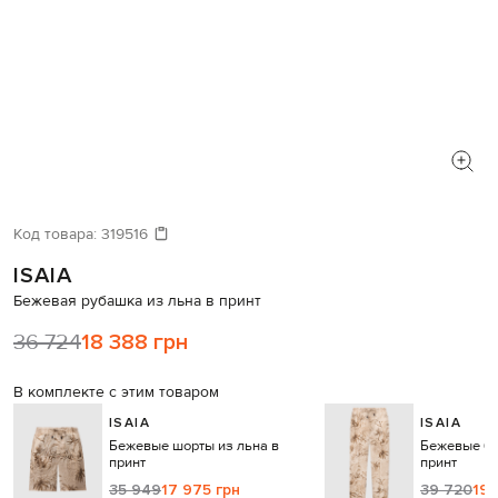
Код товара:
319516
ISAIA
Бежевая рубашка из льна в принт
36 724
18 388 грн
В комплекте с этим товаром
ISAIA
ISAIA
Бежевые шорты из льна в
Бежевые бр
принт
принт
35 949
17 975 грн
39 720
19 