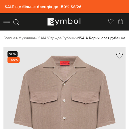
SALE ще більше брендів до -50% SS`26
Главная
Мужчинам
ISAIA
Одежда
Рубашки
ISAIA Коричневая рубашка и
NEW
- 49%