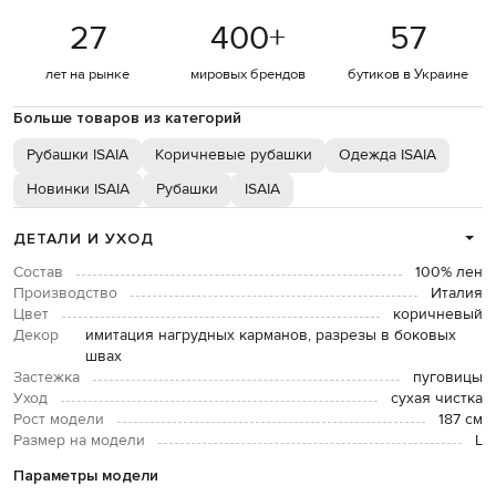
27
400
+
57
лет на рынке
мировых брендов
бутиков в Украине
Больше товаров из категорий
Рубашки ISAIA
Коричневые рубашки
Одежда ISAIA
Новинки ISAIA
Рубашки
ISAIA
ДЕТАЛИ И УХОД
Состав
100% лен
Производство
Италия
Цвет
коричневый
Декор
имитация нагрудных карманов, разрезы в боковых
швах
Застежка
пуговицы
Уход
сухая чистка
Рост модели
187 см
Размер на модели
L
Параметры модели