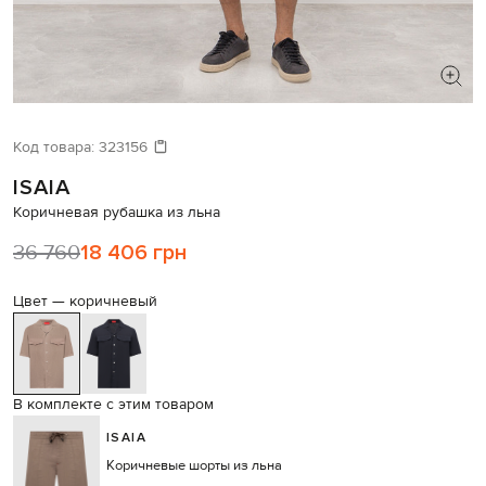
ИЩЕТЕ НОВЫЙ ОБРАЗ?
Давайте подберем что-то еще
Код товара:
323156
ISAIA
Похожие товары
Коричневая рубашка из льна
36 760
18 406 грн
Цвет —
коричневый
В комплекте с этим товаром
ISAIA
Коричневые шорты из льна