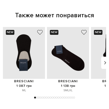
Также может понравиться
NEW
NEW
NEW
BRESCIANI
BRESCIANI
BRE
1 087 грн
1 138 грн
1 
M
L
S
M
L
XL