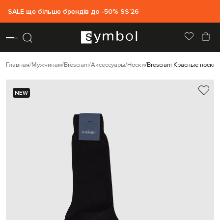
SALE ще більше брендів до -50% SS`26
Главная
Мужчинам
Bresciani
Аксессуары
Носки
Bresciani Красные носки
NEW