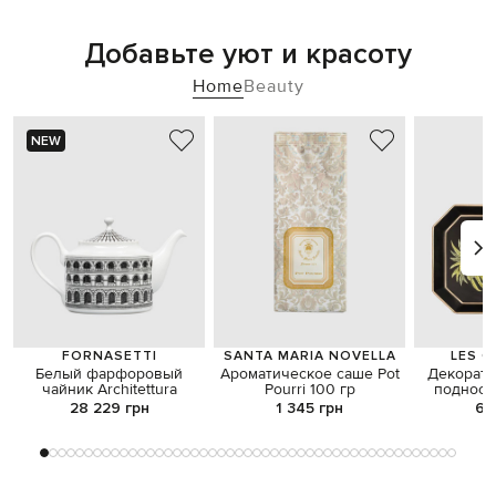
Добавьте уют и красоту
Home
Beauty
NEW
FORNASETTI
SANTA MARIA NOVELLA
LES 
Белый фарфоровый
Ароматическое саше Pot
Декорат
чайник Architettura
Pourri 100 гр
поднос 
п
28 229 грн
1 345 грн
6 