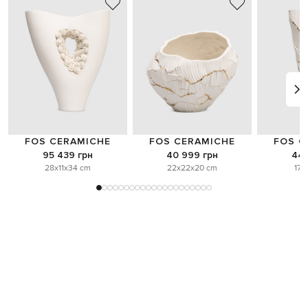
FOS CERAMICHE
FOS CERAMICHE
FOS C
95 439 грн
40 999 грн
44 
28x11x34 cm
22x22x20 cm
17x