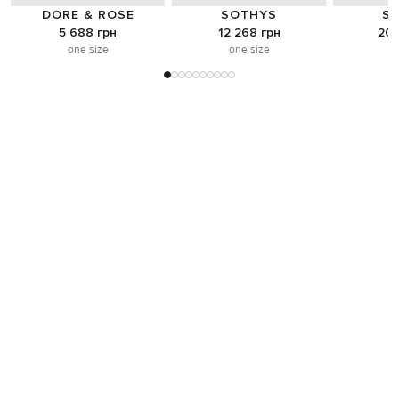
DORE & ROSE
SOTHYS
S
5 688 грн
12 268 грн
20 
one size
one size
o