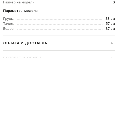
Размер на модели
S
Параметры модели
Грудь:
83 см
Талия:
57 см
Бедра:
87 см
ОПЛАТА И ДОСТАВКА
ВОЗВРАТ И ОБМЕН
СВЯЗАТЬСЯ С НАМИ
Telegram
+38 044 365 94 94
График работы колцентра:
Пн-Пт с 9 до 21, Сб с 10 до 19, Вс с 10
до 18
Код товара:
323657