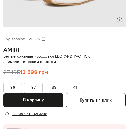
ИЩЕТЕ НОВЫЙ ОБРАЗ?
Давайте подберем что-то еще
Код товара:
320375
AMIRI
Похожие товары
Белые кожаные кроссовки LEOPARD PACIFIC с
анималистическим принтом
27 195
13 598 грн
36
37
38
41
В корзину
Купить в 1 клик
Наличие в бутиках