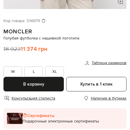
ИЩЕТЕ НОВЫЙ ОБРАЗ?
Давайте подберем что-то еще
Код товара:
336879
MONCLER
Похожие товары
Голубая футболка с нашивкой логотипа
18 923
11 374 грн
Таблица размеров
M
L
XL
В корзину
Купить в 1 клик
Консультация стилиста
Наличие в бутиках
Сертификаты
Подарочные электронные сертификаты