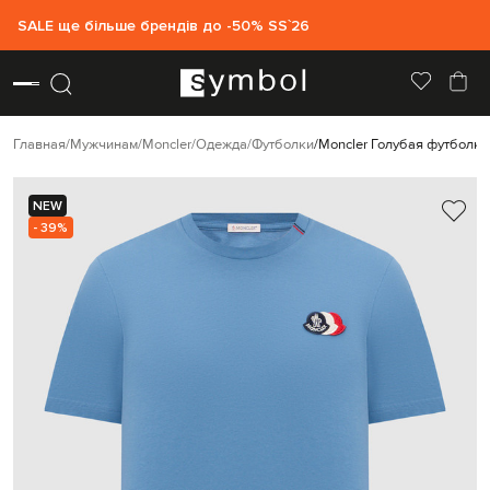
SALE ще більше брендів до -50% SS`26
Главная
Мужчинам
Moncler
Одежда
Футболки
Moncler Голубая футболка
NEW
- 39%