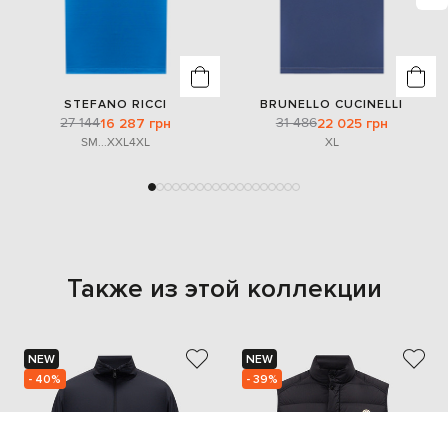
STEFANO RICCI
BRUNELLO CUCINELLI
27 144
31 486
16 287 грн
22 025 грн
S
M
...
XXL
4XL
XL
Также из этой коллекции
NEW
NEW
- 40%
- 39%