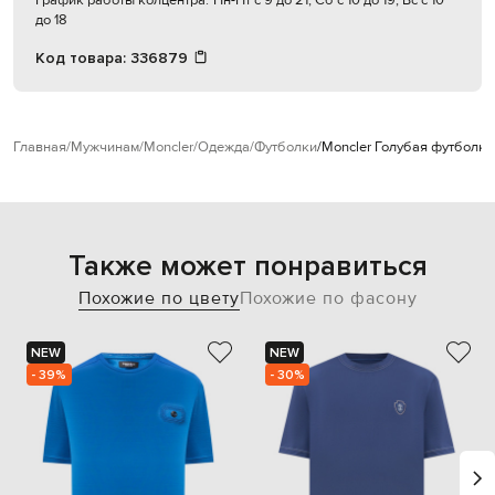
График работы колцентра:
Пн-Пт с 9 до 21, Сб с 10 до 19, Вс с 10
до 18
Код товара:
336879
Главная
Мужчинам
Moncler
Одежда
Футболки
Moncler Голубая футболка
Также может понравиться
Похожие по цвету
Похожие по фасону
NEW
NEW
- 39%
- 30%