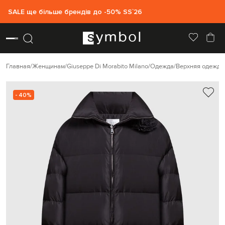
SALE ще більше брендів до -50% SS`26
Главная
Женщинам
Giuseppe Di Morabito Milano
Одежда
Верхняя одежда
- 40%