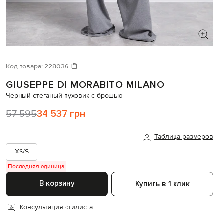
ИЩЕТЕ НОВЫЙ ОБРАЗ?
Давайте подберем что-то еще
Код товара:
228036
GIUSEPPE DI MORABITO MILANO
Похожие товары
Черный стеганый пуховик с брошью
57 595
34 537 грн
Таблица размеров
XS/S
Последняя единица
В корзину
Купить в 1 клик
Консультация стилиста