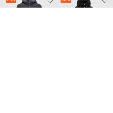
- 39%
- 40%
PESERICO
MOORER
87 426
75 173
52 477 грн
45 083 грн
XS
S
Также из этой коллекции