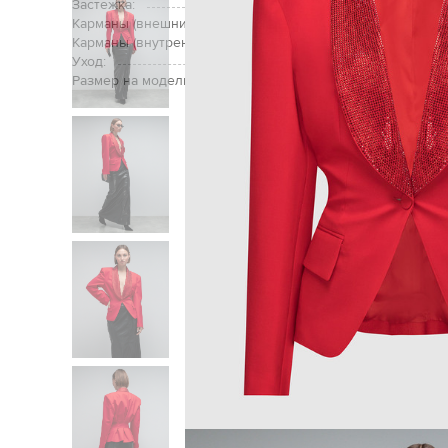
Застежка:
Карманы (внешние):
нагрудный карман, дв
Карманы (внутренние):
Уход:
Размер на модели: