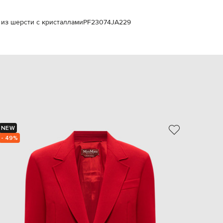
EUR
Slovakia
€
т из шерсти с кристаллами
PF23074JA229
EUR
Slovenia
€
EUR
Spain
€
EUR
Sweden
€
UAH
NEW
NEW
Ukraine
- 49%
₴
EUR
Other
€