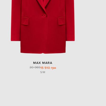
MAX MARA
30 969
15 510 грн
S/M