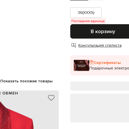
36(XXXS)
Последняя единица
В корзину
Консультация стилиста
Сертификаты
Подарочные электр
Показать похожие товары
И ОБМЕН
97% шерсть, 3% эластан
100% вискоза
Италия
красный
кристаллы, драпирование