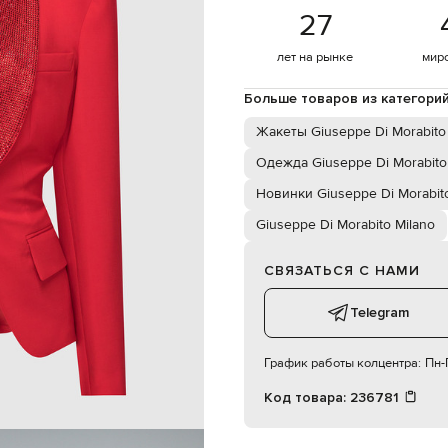
пуговица
27
а боковых кармана с клапанами
карман на пуговице
лет на рынке
мир
сухая чистка
36
Больше товаров из категори
Жакеты Giuseppe Di Morabito
Одежда Giuseppe Di Morabito
Новинки Giuseppe Di Morabito
Giuseppe Di Morabito Milano
СВЯЗАТЬСЯ С НАМИ
Telegram
График работы колцентра:
Пн-П
Код товара:
236781