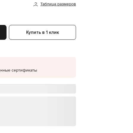
Таблица размеров
EUR
Denmark
€
EUR
Estonia
Купить в 1 клик
€
EUR
Finland
€
EUR
France
€
онные сертификаты
EUR
Germany
€
EUR
Greece
€
EUR
Hungary
€
EUR