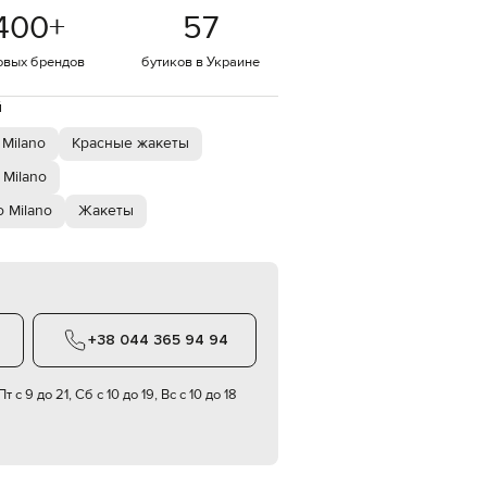
Italy
400
+
57
€
EUR
овых брендов
бутиков в Украине
Latvia
€
й
EUR
Lithuania
 Milano
Красные жакеты
€
 Milano
EUR
Luxembourg
 Milano
Жакеты
€
EUR
Netherlands
€
PLN
Poland
+38 044 365 94 94
zł
EUR
Portugal
т с 9 до 21, Сб с 10 до 19, Вс с 10 до 18
€
EUR
Romania
€