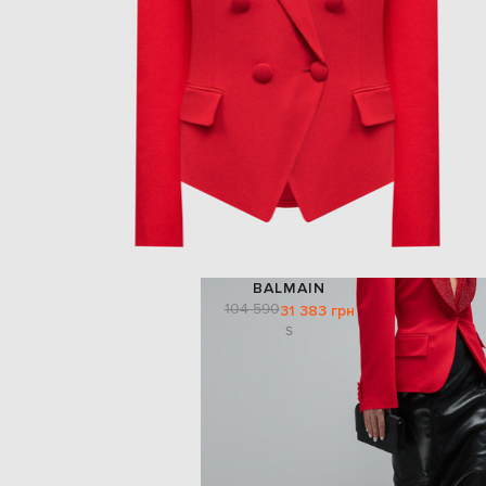
BALMAIN
104 590
31 383 грн
S