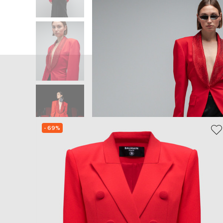
Главная
Женщинам
Giuseppe Di Morabit
- 69%