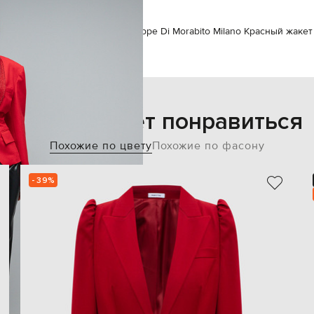
o Milano
Одежда
Жакеты
Giuseppe Di Morabito Milano Красный жаке
Также может понравиться
Похожие по цвету
Похожие по фасону
- 39%