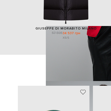
GIUSEPPE DI MORABITO MILANO
57 595
34 537 грн
XS/S