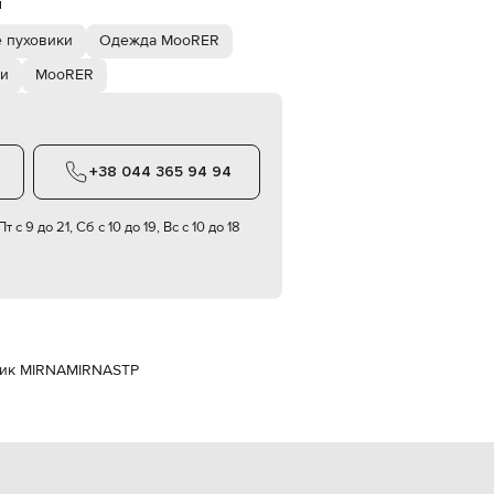
й
Italy
€
 пуховики
Одежда MooRER
EUR
Latvia
ки
MooRER
€
EUR
Lithuania
€
+38 044 365 94 94
EUR
Luxembourg
€
т с 9 до 21, Сб с 10 до 19, Вс с 10 до 18
EUR
Netherlands
€
PLN
Poland
zł
ик MIRNA
MIRNASTP
EUR
Portugal
€
EUR
Romania
€