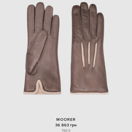
MOORER
36 863 грн
7
8
8.5