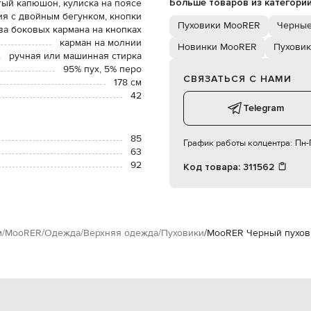
Больше товаров из категори
ый капюшон, кулиска на поясе
я с двойным бегунком, кнопки
Пуховики MooRER
Черные
ва боковых кармана на кнопках
карман на молнии
Новинки MooRER
Пухови
ручная или машинная стирка
95% пух, 5% перо
СВЯЗАТЬСЯ С НАМИ
178 см
42
Telegram
85
График работы колцентра:
Пн-П
63
92
Код товара:
311562
м
MooRER
Одежда
Верхняя одежда
Пуховики
MooRER Черный пухов