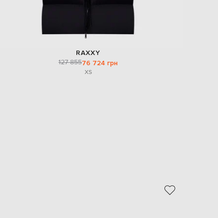
RAXXY
127 855
76 724 грн
XS
- 49%