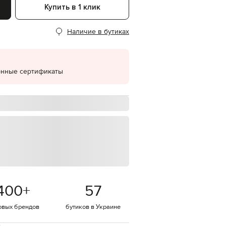
Купить в 1 клик
EUR
Denmark
€
Наличие в бутиках
EUR
Estonia
€
онные сертификаты
EUR
Finland
€
EUR
France
€
EUR
Germany
€
EUR
Greece
€
400
+
57
EUR
Hungary
€
овых брендов
бутиков в Украине
EUR