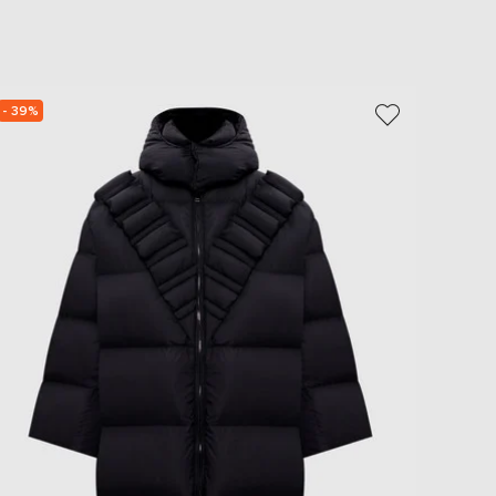
EUR
Slovakia
€
EUR
Slovenia
- 39%
- 39%
€
EUR
Spain
€
EUR
Sweden
€
UAH
Ukraine
₴
EUR
Other
€