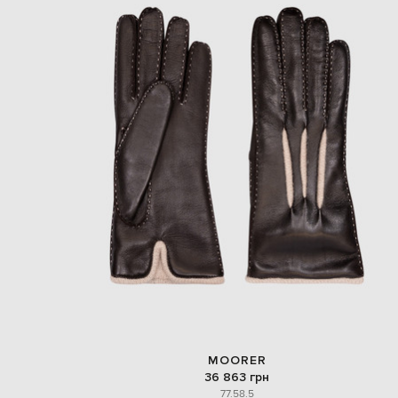
MOORER
36 863 грн
7
7.5
8.5