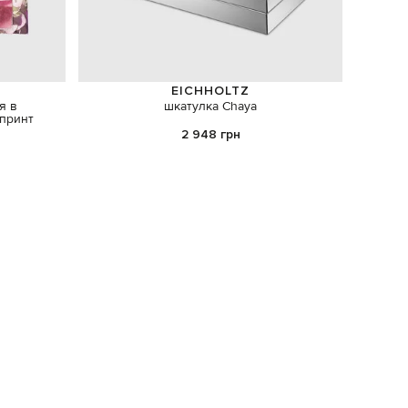
EICHHOLTZ
я в
шкатулка Chaya
Светло
принт
2 948 грн