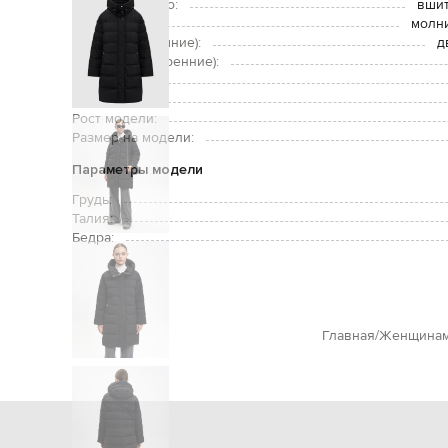
Дополнительно:
вшит
Застежка:
молни
Карманы (внешние):
д
Карманы (внутренние):
Уход:
Утеплитель:
Рост модели:
Размер на модели:
Параметры модели
Грудь:
Талия:
Бедра:
Главная
Женщина