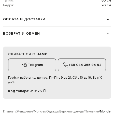
Талия:
60 см
Бедра:
90 см
ОПЛАТА И ДОСТАВКА
ВОЗВРАТ И ОБМЕН
СВЯЗАТЬСЯ С НАМИ
Telegram
+38 044 365 94 94
График работы колцентра:
Пн-Пт с 9 до 21, Сб с 10 до 19, Вс с 10
до 18
Код товара:
319175
Главная
Женщинам
Moncler
Одежда
Верхняя одежда
Пуховики
Moncler 