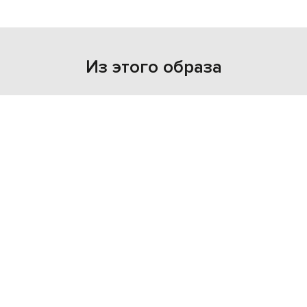
Из этого образа
- 30%
MONCLER
22 025
15 408 грн
M