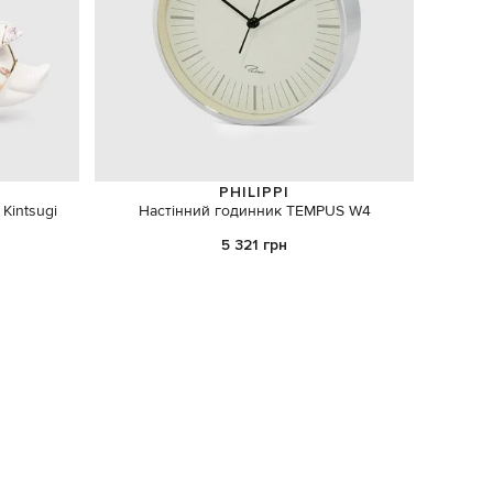
PHILIPPI
Kintsugi
Настінний годинник TEMPUS W4
Блакитн
5 321 грн