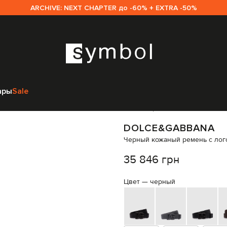
ARCHIVE: NEXT CHAPTER до -60% + EXTRA -50%
Gabbana
Аксессуары
Ремни
Dolce&Gabbana Черный кожаный ремень
ары
Sale
Код товара:
282731
DOLCE&GABBANA
Черный кожаный ремень с лог
35 846 грн
Цвет —
черный