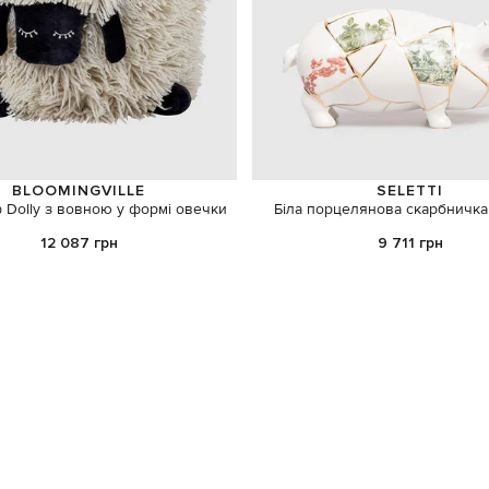
BLOOMINGVILLE
SELETTI
 Dolly з вовною у формі овечки
Біла порцелянова скарбничка 
12 087 грн
9 711 грн