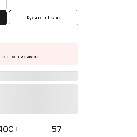
EUR
Denmark
€
Купить в 1 клик
EUR
Estonia
€
EUR
Finland
€
онные сертификаты
EUR
France
€
EUR
Germany
€
EUR
Greece
€
EUR
Hungary
€
400
+
57
EUR