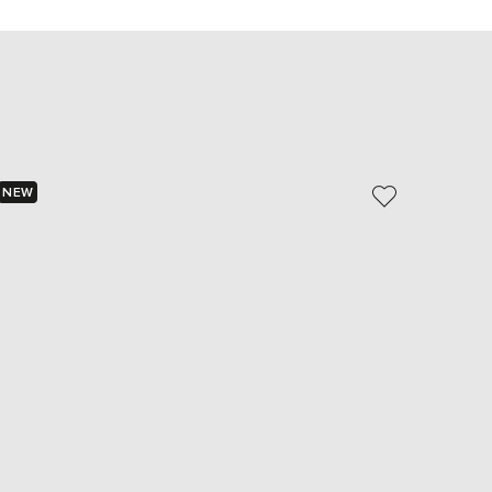
EUR
Slovakia
€
EUR
Slovenia
€
EUR
Spain
€
NEW
NEW
EUR
Sweden
€
UAH
Ukraine
₴
EUR
Other
€