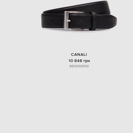
CANALI
10 848 грн
95
100
105
110