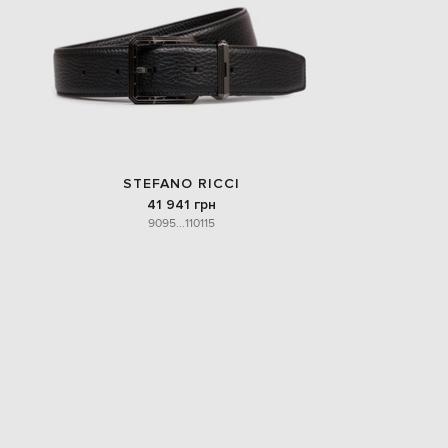
STEFANO RICCI
41 941 грн
90
95
...
110
115