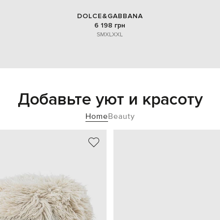
DOLCE&GABBANA
6 198 грн
S
M
XL
XXL
Добавьте уют и красоту
Home
Beauty