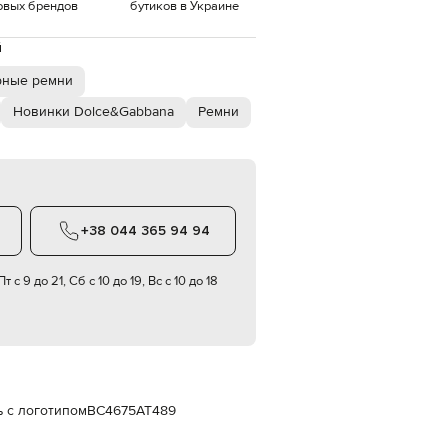
овых брендов
бутиков в Украине
Italy
€
й
EUR
Latvia
€
рные ремни
Новинки Dolce&Gabbana
Ремни
EUR
Lithuania
€
EUR
Luxembourg
€
+38 044 365 94 94
EUR
Netherlands
€
т с 9 до 21, Сб с 10 до 19, Вс с 10 до 18
PLN
Poland
zł
EUR
Portugal
€
EUR
 с логотипом
BC4675AT489
Romania
€