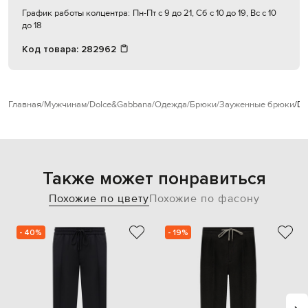
График работы колцентра:
Пн-Пт с 9 до 21, Сб с 10 до 19, Вс с 10
до 18
Код товара:
282962
Главная
Мужчинам
Dolce&Gabbana
Одежда
Брюки
Зауженные брюки
Do
Также может понравиться
Похожие по цвету
Похожие по фасону
- 40%
- 19%