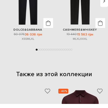
DOLCE&GABBANA
CASHMERE&WHISKEY
60 076
19 440
36 036 грн
15 563 грн
XS
S
M
L
XL
M
L
XL
XXXL
Также из этой коллекции
- 40%