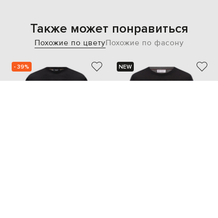
Также может понравиться
Похожие по цвету
Похожие по фасону
- 39%
NEW
STEFANO RICCI
BRUNELLO CUCINELLI
52 373
31 435 грн
50 822 грн
XS
M
XXXL
XL
XXL
XXXL