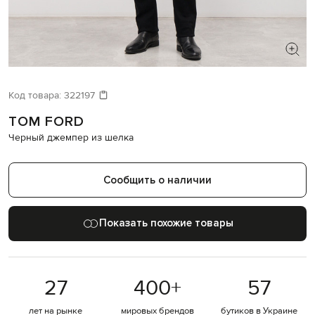
ИЩЕТЕ НОВЫЙ ОБРАЗ?
Давайте подберем что-то еще
Код товара:
322197
TOM FORD
Похожие товары
Черный джемпер из шелка
Сообщить о наличии
Показать похожие товары
27
400
+
57
лет на рынке
мировых брендов
бутиков в Украине