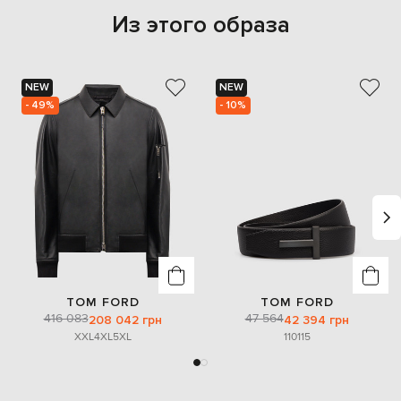
Из этого образа
NEW
NEW
- 49%
- 10%
TOM FORD
TOM FORD
416 083
47 564
208 042 грн
42 394 грн
XXL
4XL
5XL
110
115