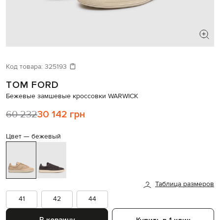
ИЩЕТЕ НОВЫЙ ОБРАЗ?
Давайте подберем что-то еще
Код товара:
325193
TOM FORD
Похожие товары
Бежевые замшевые кроссовки WARWICK
60 232
30 142 грн
Цвет —
бежевый
Таблица размеров
41
42
44