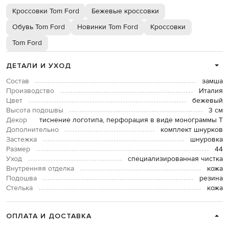
Кроссовки Tom Ford
Бежевые кроссовки
Обувь Tom Ford
Новинки Tom Ford
Кроссовки
Tom Ford
ДЕТАЛИ И УХОД
Состав
замша
Производство
Италия
Цвет
бежевый
Высота подошвы
3 см
Декор
тиснение логотипа, перфорация в виде монограммы Т
Дополнительно
комплект шнурков
Застежка
шнуровка
Размер
44
Уход
специализированная чистка
Внутренняя отделка
кожа
Подошва
резина
Стелька
кожа
ОПЛАТА И ДОСТАВКА