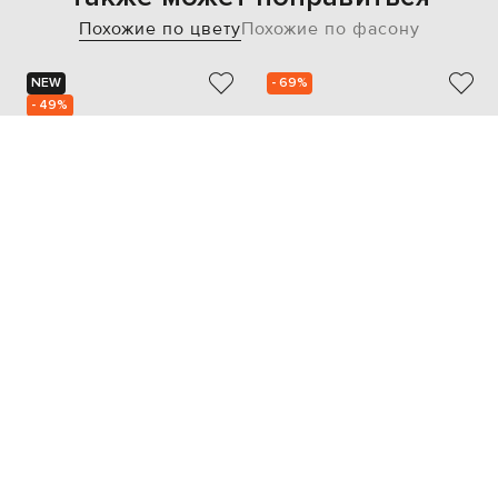
Похожие по цвету
Похожие по фасону
NEW
- 69%
- 49%
BALLY
KITON
20 267
59 198
10 134 грн
17 786 грн
44
41