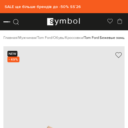
SALE ще більше брендів до -50% SS`26
Главная
Мужчинам
Tom Ford
Обувь
Кроссовки
Tom Ford Бежевые замше
NEW
- 49%