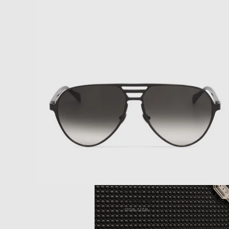
STEFANO RICCI
60 490 грн
one size