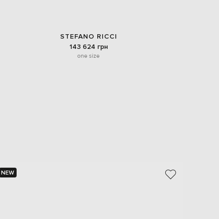
STEFANO RICCI
143 624 грн
one size
NEW
NEW