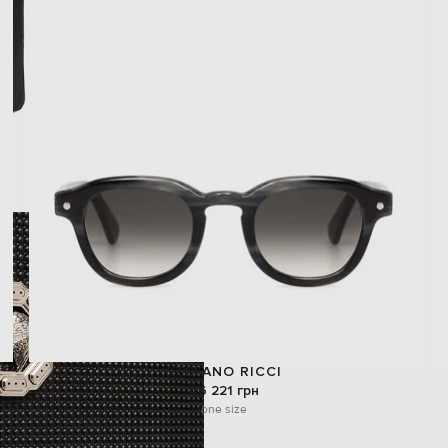
STEFANO RICCI
46 221 грн
one size