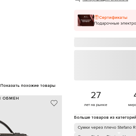
Сертификаты
Подарочные электр
Показать похожие товары
27
И ОБМЕН
лет на рынке
мир
кожа/палладиевое покрытие
Италия
Больше товаров из категори
черный
овы орла, брендовое тиснение
Сумки через плечо Stefano Ri
м, съемная регулируемая ручка