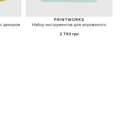
PRINTWORKS
 с декором
Набор инструментов для мороженого
верти
2 793 грн