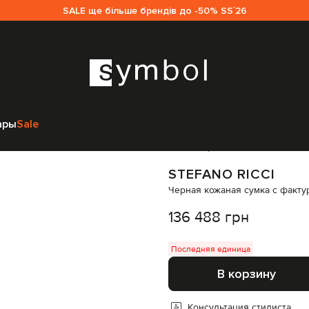
SALE ще більше брендів до -50% SS`26
Сумки
Сумки через плечо
Stefano Ricci Черная кожаная сумка с ф
ары
Sale
Код товара:
317655
STEFANO RICCI
Черная кожаная сумка с факт
136 488 грн
Последняя единица
В корзину
Консультация стилиста