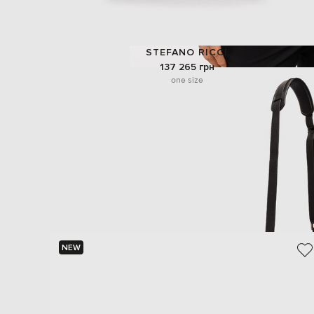
STEFANO RICCI
137 265 грн
one size
NEW