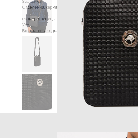
Застежка:
Отделения/карманы (внутренние):
два отделения, кар
пластиковых карт
Размер (ШхВхГ, см):
Уход:
Внутренняя отделка:
Главная
Мужчинам
Stefano Ricci