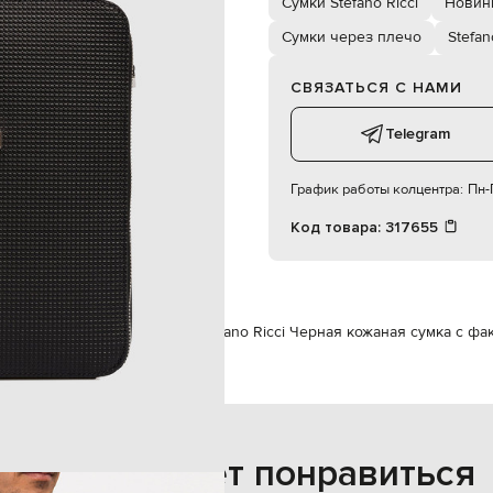
Сумки Stefano Ricci
Новинк
молнии
ман, отделение для
Сумки через плечо
Stefan
20х24х7 см
СВЯЗАТЬСЯ С НАМИ
специализированная чистка
кожа
Telegram
График работы колцентра:
Пн-П
Код товара:
317655
Сумки
Сумки через плечо
Stefano Ricci Черная кожаная сумка с ф
Также может понравиться