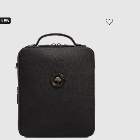
EUR
Slovakia
€
NEW
NEW
EUR
Slovenia
€
EUR
Spain
€
EUR
Sweden
€
UAH
Ukraine
₴
EUR
Other
€