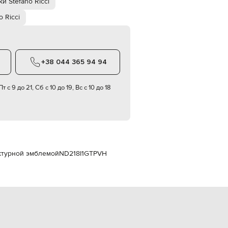
и Stefano Ricci
Italy
€
o Ricci
EUR
Latvia
€
EUR
+38 044 365 94 94
Lithuania
€
т с 9 до 21, Сб с 10 до 19, Вс с 10 до 18
EUR
Luxembourg
€
EUR
Netherlands
€
PLN
актурной эмблемой
ND218I1GTPVH
Poland
zł
EUR
Portugal
€
EUR
Romania
€