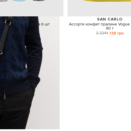
BITOSSI HOME
SAN CARLO
ор бокалов для вина 6 шт
Ассорти конфет пралине Vogue
90 г
2 224
6 722 грн
1 138 грн