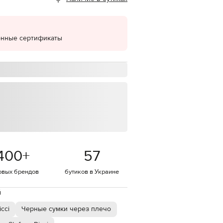
EUR
Denmark
€
онные сертификаты
EUR
Estonia
€
EUR
Finland
€
EUR
France
€
EUR
Germany
€
400
+
57
EUR
Greece
овых брендов
бутиков в Украине
€
EUR
й
Hungary
€
cci
Черные сумки через плечо
EUR