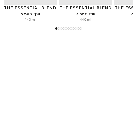
THE ESSENTIAL BLEND
THE ESSENTIAL BLEND
THE ESSE
3 568 грн
3 568 грн
3 
440 ml
440 ml