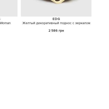
S
EDG
 Woman
Желтый декоративный поднос с зеркалом
Красна
2 586 грн