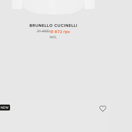
BRUNELLO CUCINELLI
31 486
18 872 грн
M
XL
NEW
NEW