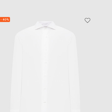
EUR
Slovakia
€
- 40%
- 40%
EUR
Slovenia
€
EUR
Spain
€
EUR
Sweden
€
UAH
Ukraine
₴
EUR
Other
€