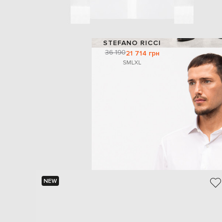
STEFANO RICCI
36 190
21 714 грн
S
M
L
XL
NEW