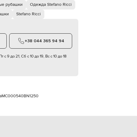
Italy
ые рубашки
Одежда Stefano Ricci
€
ашки
Stefano Ricci
EUR
Latvia
€
EUR
Lithuania
+38 044 365 94 94
€
EUR
т с 9 до 21, Сб с 10 до 19, Вс с 10 до 18
Luxembourg
€
EUR
Netherlands
€
PLN
Poland
а
MC000540BN1250
zł
EUR
Portugal
€
EUR
Romania
€