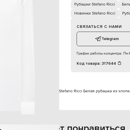
 машинная стирка, сухая чистка
Рубашки Stefano Ricci
Бел
187 см
42
Новинки Stefano Ricci
Руб
СВЯЗАТЬСЯ С НАМИ
102 см
86 см
Telegram
94 см
График работы колцентра:
Пн-П
Код товара:
317644
Stefano Ricci
Одежда
Рубашки
Stefano Ricci Белая рубашка из хлопк
Также может понравиться