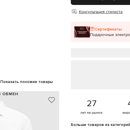
Консультация стилиста
Сертификаты
Подарочные электр
Показать похожие товары
И ОБМЕН
27
100% хлопок
Италия
лет на рынке
мир
белый
фигурный низ
Больше товаров из категори
пуговицы