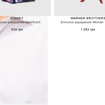
DISNEY
WARNER BROTHER
чное украшение Maleficent
Елочное украшение Wonder
932 грн
1 242 грн