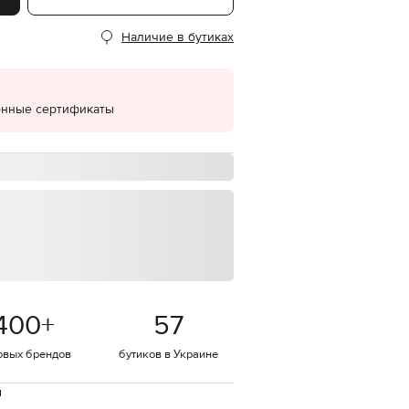
EUR
Наличие в бутиках
Denmark
€
EUR
Estonia
€
онные сертификаты
EUR
Finland
€
EUR
France
€
EUR
Germany
€
EUR
Greece
400
+
57
€
EUR
овых брендов
бутиков в Украине
Hungary
€
й
EUR