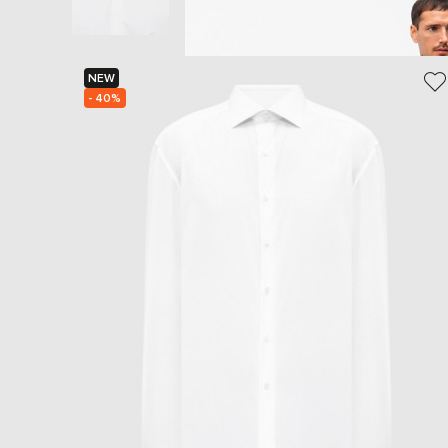
NEW
- 40%