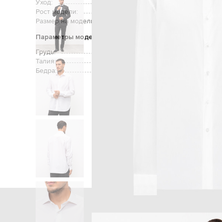
Уход:
ручная или
Рост модели:
Размер на модели:
Параметры модели
Грудь:
Талия:
Бедра:
Главная
Мужчинам