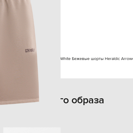
ручная или машинная стирка
190 см
S
73 см
93 см
ам
Off-White
Одежда
Шорты
Off-White Бежевые шорты Heraldic Arrow
Из этого образа