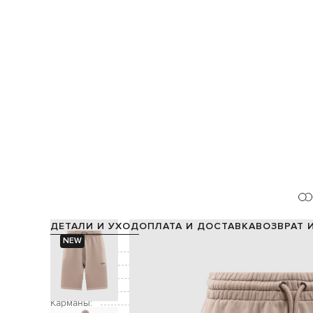
ДЕТАЛИ И УХОД
ОПЛАТА И ДОСТАВКА
ВОЗВРАТ 
NEW
Состав:
Цвет:
Декор:
принт логотип
Застежка:
Карманы:
два кармана в боковых 