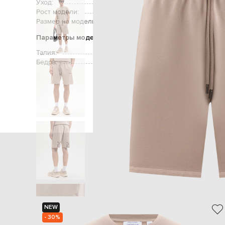
Уход:
Рост модели:
Размер на модели:
Параметры модели
Талия:
Бедра:
Главная
Мужчин
NEW
- 30%