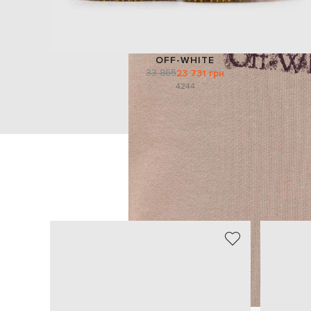
OFF-WHITE
33 865
23 731 грн
42
44