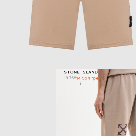
STONE ISLAND
18 768
14 994 грн
L