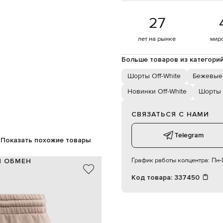
27
лет на рынке
мир
Больше товаров из категори
Шорты Off-White
Бежевые
Новинки Off-White
Шорты
СВЯЗАТЬСЯ С НАМИ
Telegram
Показать похожие товары
График работы колцентра:
Пн-П
И ОБМЕН
Код товара:
337450
100% хлопок
бежевый, коричневый
а, принт логотип Heraldic Arrow
эластичный пояс на шнурке
швах, задний накладной карман