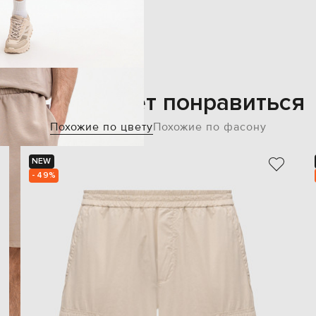
Также может понравиться
Похожие по цвету
Похожие по фасону
NEW
- 49%