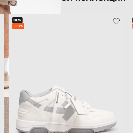
NEW
- 30%