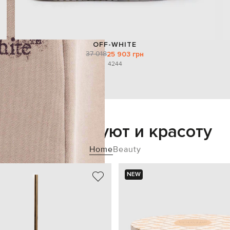
OFF-WHITE
37 018
25 903 грн
42
44
Добавьте уют и красоту
Home
Beauty
NEW