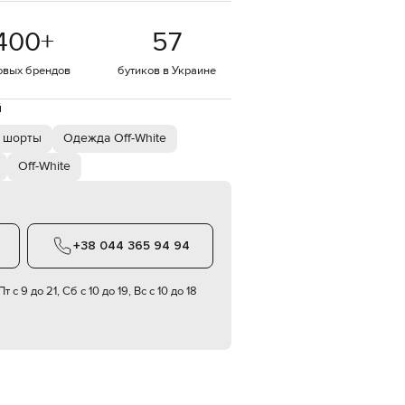
EUR
400
+
57
Denmark
€
овых брендов
бутиков в Украине
EUR
Estonia
€
й
EUR
 шорты
Одежда Off-White
Finland
€
Off-White
EUR
France
€
EUR
+38 044 365 94 94
Germany
€
т с 9 до 21, Сб с 10 до 19, Вс с 10 до 18
EUR
Greece
€
EUR
Hungary
€
EUR