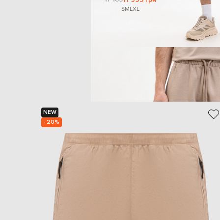
S
M
L
XL
NEW
- 20%