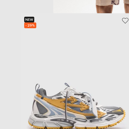
NEW
- 29%