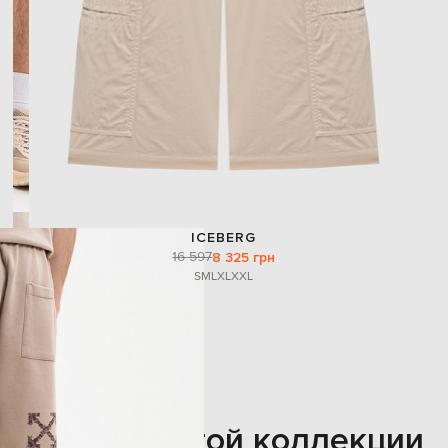
ICEBERG
16 597
8 325 грн
S
M
L
XL
XXL
Также из этой коллекции