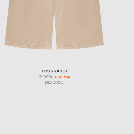
TRUSSARDI
12 099
6 050 грн
M
L
XL
XXXL