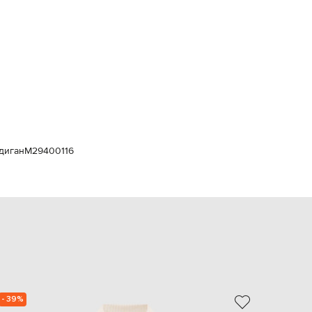
Italy
€
EUR
Latvia
€
EUR
Lithuania
€
EUR
Luxembourg
€
рдиган
M29400116
EUR
Netherlands
€
PLN
Poland
zł
EUR
Portugal
€
EUR
Romania
- 39%
- 40%
€