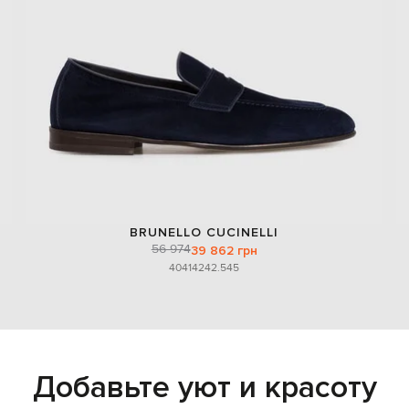
BRUNELLO CUCINELLI
56 974
39 862 грн
40
41
42
42.5
45
Добавьте уют и красоту