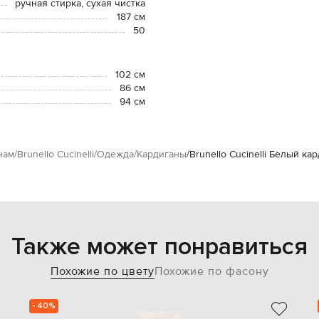
ручная стирка, сухая чистка
187 см
50
102 см
86 см
94 см
нам
Brunello Cucinelli
Одежда
Кардиганы
Brunello Cucinelli Белый ка
Также может понравиться
Похожие по цвету
Похожие по фасону
- 40%