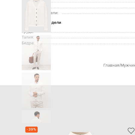
Уход:
Рост модели:
Размер на модели:
Параметры модели
Грудь:
Талия:
Бедра:
Главная
Мужчи
- 39%