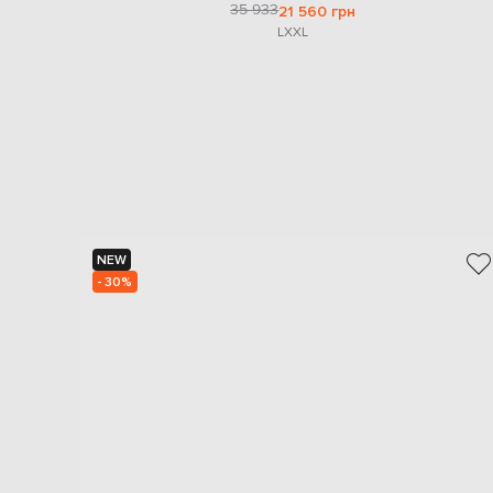
35 933
21 560 грн
L
XXL
NEW
- 30%