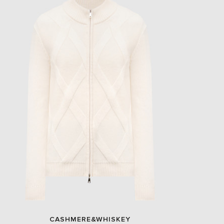
EUR
Slovakia
€
EUR
Slovenia
€
EUR
Spain
€
EUR
Sweden
€
UAH
Ukraine
₴
EUR
Other
€
CASHMERE&WHISKEY