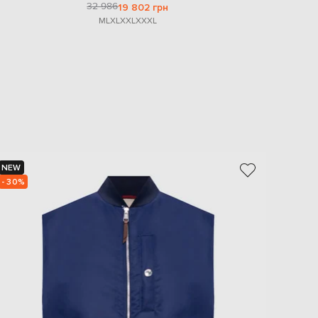
32 986
19 802 грн
M
L
XL
XXL
XXXL
NEW
NEW
- 30%
- 30%