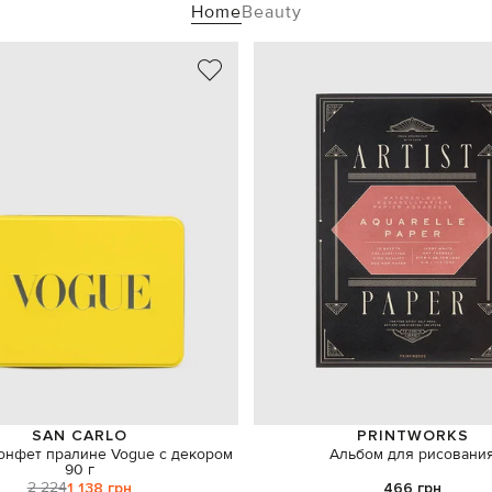
Home
Beauty
SAN CARLO
PRINTWORKS
онфет пралине Vogue с декором
Альбом для рисовани
90 г
2 224
1 138 грн
466 грн