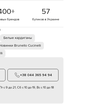
EUR
400
+
57
Denmark
€
овых брендов
бутиков в Украине
EUR
Estonia
€
й
EUR
Белые кардиганы
Finland
€
Новинки Brunello Cucinelli
EUR
li
France
€
EUR
Germany
€
+38 044 365 94 94
EUR
Greece
€
т с 9 до 21, Сб с 10 до 19, Вс с 10 до 18
EUR
Hungary
€
EUR