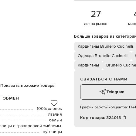
27
лет на рынке
мир
Больше товаров из категори
Кардиганы Brunello Cucinelli
Одежда Brunello Cucinelli
Кардиганы
Brunello Cucinel
СВЯЗАТЬСЯ С НАМИ
Показать похожие товары
Telegram
И ОБМЕН
График работы колцентра:
Пн-П
100% хлопок
Италия
Код товара:
324013
белый
овицы с гравировкой эмблемы.
пуговицы