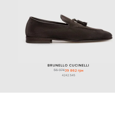
BRUNELLO CUCINELLI
56 974
39 862 грн
42
42.5
45