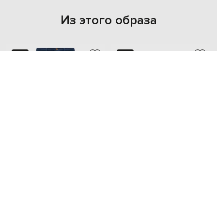
Из этого образа
NEW
NEW
- 29%
- 29%
BRUNELLO CUCINELLI
BRUNELLO CUCINELLI
38 667
41 884
27 093 грн
29 325 грн
M
L
XL