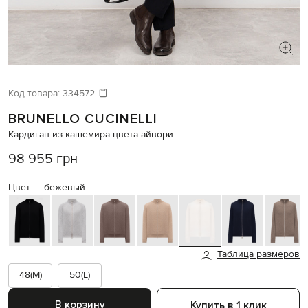
ИЩЕТЕ НОВЫЙ ОБРАЗ?
Давайте подберем что-то еще
Код товара:
334572
BRUNELLO CUCINELLI
Похожие товары
Кардиган из кашемира цвета айвори
98 955 грн
Цвет —
бежевый
Таблица размеров
48(M)
50(L)
В корзину
Купить в 1 клик