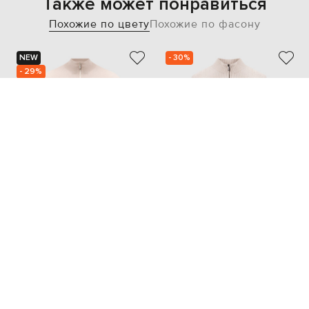
Также может понравиться
Похожие по цвету
Похожие по фасону
NEW
- 30%
- 29%
BRUNELLO CUCINELLI
MOORER
53 511
107 175
37 484 грн
75 018 грн
M
XXXL
XXL