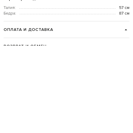
Талия:
57 см
Бедра:
87 см
ОПЛАТА И ДОСТАВКА
ВОЗВРАТ И ОБМЕН
СВЯЗАТЬСЯ С НАМИ
Telegram
+38 044 365 94 94
График работы колцентра:
Пн-Пт с 9 до 21, Сб с 10 до 19, Вс с 10
до 18
Код товара:
326156