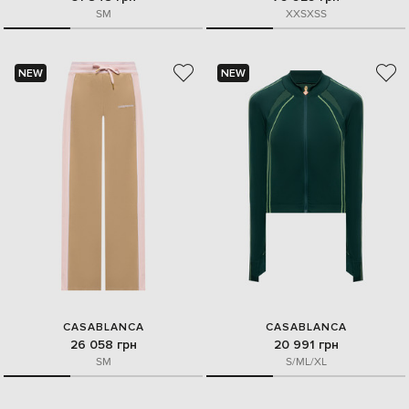
S
M
XXS
XS
S
NEW
NEW
CASABLANCA
CASABLANCA
26 058 грн
20 991 грн
S
M
S/M
L/XL