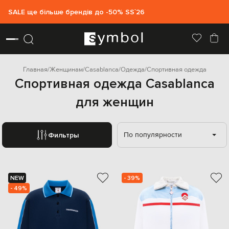
SALE ще більше брендів до -50% SS`26
Главная
Женщинам
Casablanca
Одежда
Спортивная одежда
Спортивная одежда Casablanca
для женщин
По популярности
Фильтры
NEW
- 39%
- 49%