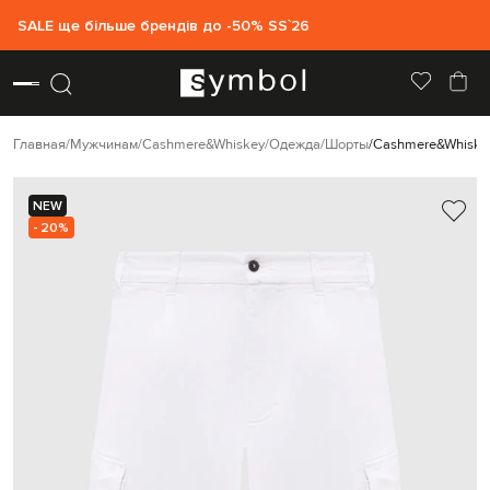
SALE ще більше брендів до -50% SS`26
Главная
Мужчинам
Cashmere&Whiskey
Одежда
Шорты
Cashmere&Whiske
NEW
- 20%