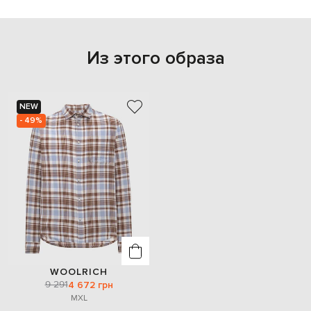
Из этого образа
NEW
- 49%
WOOLRICH
9 291
4 672 грн
M
XL