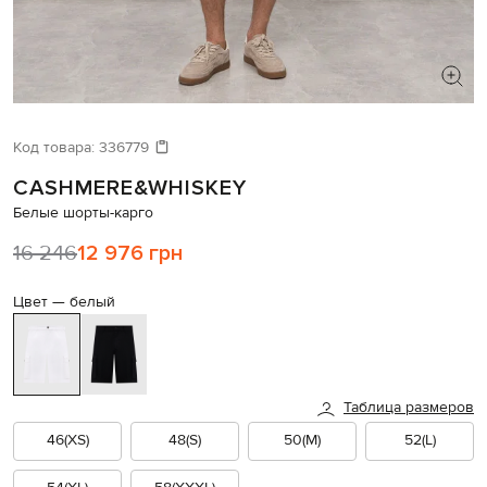
ИЩЕТЕ НОВЫЙ ОБРАЗ?
Давайте подберем что-то еще
Код товара:
336779
CASHMERE&WHISKEY
Похожие товары
Белые шорты-карго
16 246
12 976 грн
Цвет —
белый
Таблица размеров
46(XS)
48(S)
50(M)
52(L)