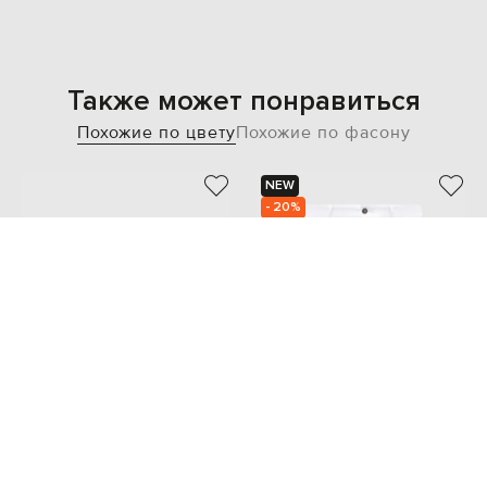
Также может понравиться
Похожие по цвету
Похожие по фасону
NEW
- 20%
VILEBREQUIN
CASHMERE&WHISKEY
13 910
8 565 грн
11 108 грн
S
XS
S
L