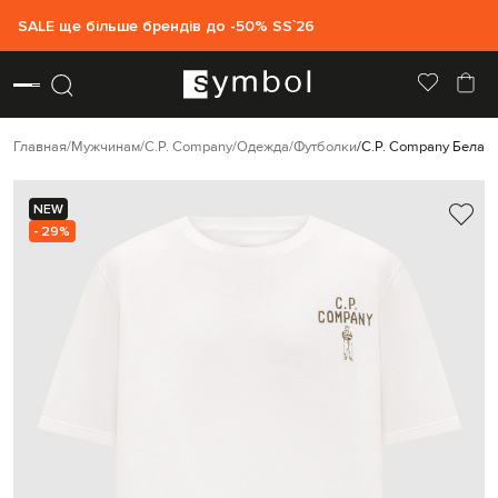
SALE ще більше брендів до -50% SS`26
Главная
Мужчинам
C.P. Company
Одежда
Футболки
C.P. Company Белая 
NEW
- 29%