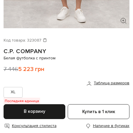
ИЩЕТЕ НОВЫЙ ОБРАЗ?
Давайте подберем что-то еще
Код товара:
323087
C.P. COMPANY
Похожие товары
Белая футболка с принтом
7 446
5 223 грн
Таблица размеров
XL
Последняя единица
В корзину
Купить в 1 клик
Консультация стилиста
Наличие в бутиках