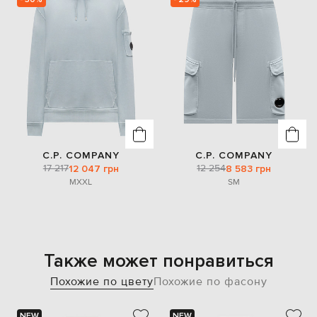
C.P. COMPANY
C.P. COMPANY
17 217
12 254
12 047 грн
8 583 грн
M
XXL
S
M
Также может понравиться
Похожие по цвету
Похожие по фасону
NEW
NEW