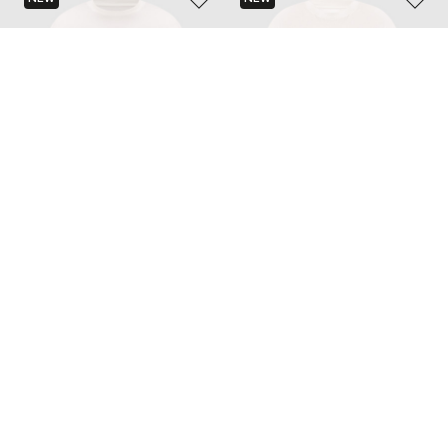
MAISON MARGIELA MM6
C.P. COMPANY
12 771 грн
7 136 грн
S
M
L
XL
XXL
M
L
XL
Также из этой коллекции