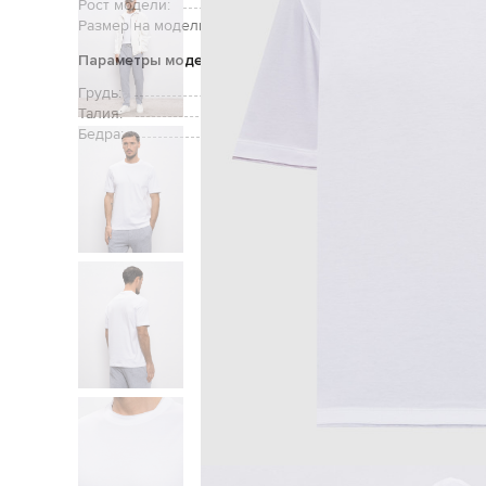
Рост модели:
Размер на модели:
Параметры модели
Грудь:
Талия:
Бедра: