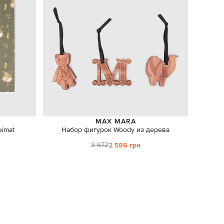
MAX MARA
eimat
Набор фигурок Woody из дерева
Сине
3 672
2 586 грн