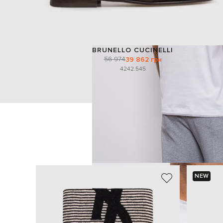
BRUNELLO CUCINELLI
56 974
39 862 грн
42
42.5
45
NEW