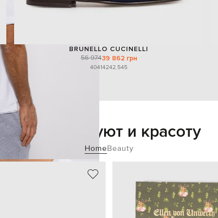
BRUNELLO CUCINELLI
56 974
39 862 грн
40
41
42
42.5
45
Добавьте уют и красоту
Home
Beauty