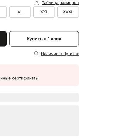
Таблица размеров
EUR
XL
XXL
XXXL
Denmark
€
EUR
Estonia
€
Купить в 1 клик
EUR
Finland
€
Наличие в бутиках
EUR
France
€
онные сертификаты
EUR
Germany
€
EUR
Greece
€
EUR
Hungary
€
EUR