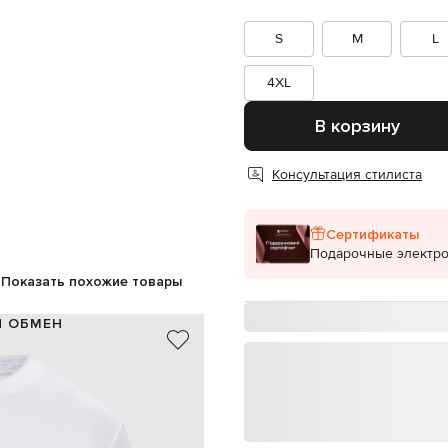
S
M
L
4XL
В корзину
Консультация стилиста
Сертификаты
Подарочные электр
Показать похожие товары
И ОБМЕН
100% хлопок
Италия
белый, серый
эффект наложения слоев
ручная или машинная стирка