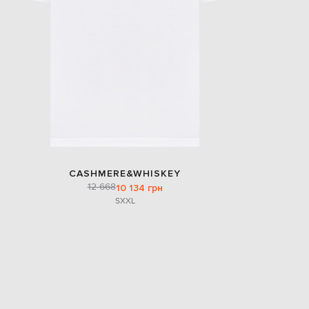
CASHMERE&WHISKEY
12 668
10 134 грн
S
XXL