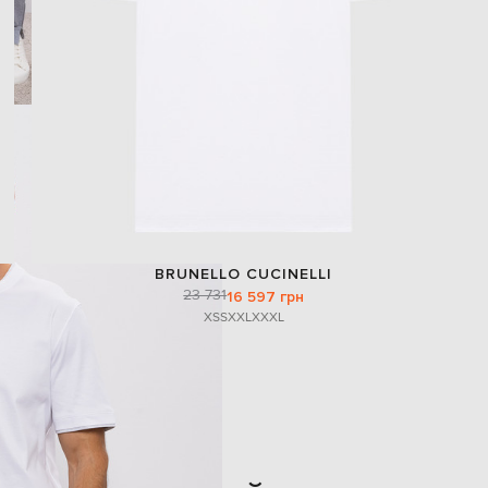
BRUNELLO CUCINELLI
23 731
16 597 грн
XS
S
XXL
XXXL