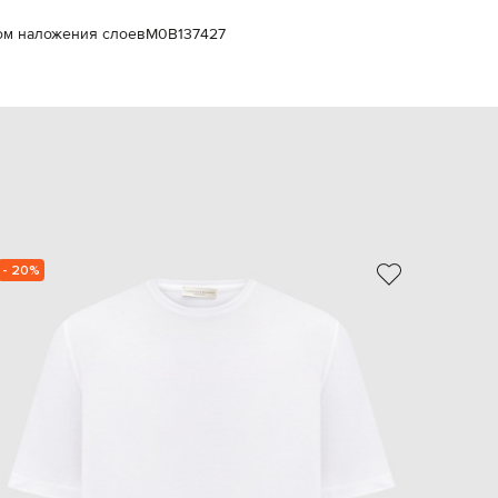
EUR
том наложения слоев
M0B137427
Slovakia
€
EUR
Slovenia
€
EUR
Spain
€
EUR
Sweden
€
- 20%
NEW
UAH
Ukraine
₴
EUR
Other
€