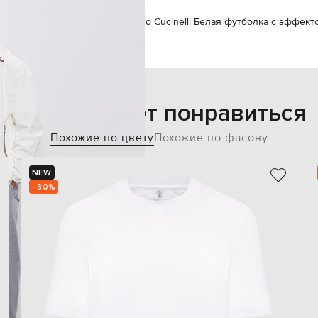
inelli
Одежда
Футболки
Brunello Cucinelli Белая футболка с эффек
Также может понравиться
Похожие по цвету
Похожие по фасону
NEW
- 30%