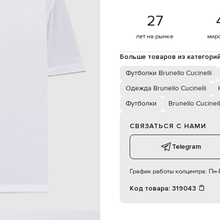
187 см
L
27
лет на рынке
мир
102 см
86 см
Больше товаров из категори
94 см
Футболки Brunello Cucinelli
Одежда Brunello Cucinelli
Футболки
Brunello Cucinell
СВЯЗАТЬСЯ С НАМИ
Telegram
График работы колцентра:
Пн-П
Код товара:
319043