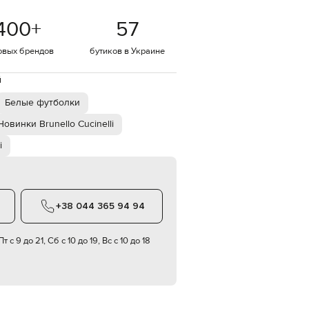
Italy
€
400
+
57
EUR
Latvia
овых брендов
бутиков в Украине
€
EUR
й
Lithuania
€
Белые футболки
EUR
Новинки Brunello Cucinelli
Luxembourg
€
i
EUR
Netherlands
€
PLN
+38 044 365 94 94
Poland
zł
т с 9 до 21, Сб с 10 до 19, Вс с 10 до 18
EUR
Portugal
€
EUR
Romania
€