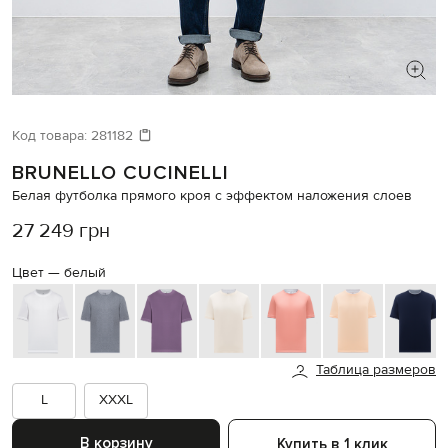
ИЩЕТЕ НОВЫЙ ОБРАЗ?
Давайте подберем что-то еще
Код товара:
281182
BRUNELLO CUCINELLI
Похожие товары
Белая футболка прямого кроя с эффектом наложения слоев
27 249 грн
Цвет —
белый
Таблица размеров
L
XXXL
В корзину
Купить в 1 клик