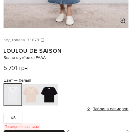
ИЩЕТЕ НОВЫЙ ОБРАЗ?
Давайте подберем что-то еще
Код товара:
331178
LOULOU DE SAISON
Похожие товары
Белая футболка FAAA
5 791 грн
Цвет —
белый
Таблица размеров
XS
Последняя единица