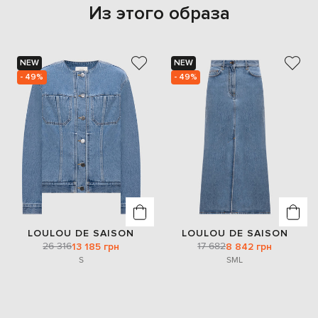
Из этого образа
NEW
NEW
- 49%
- 49%
LOULOU DE SAISON
LOULOU DE SAISON
26 316
17 682
13 185 грн
8 842 грн
S
S
M
L