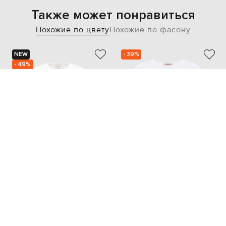
Также может понравиться
Похожие по цвету
Похожие по фасону
NEW
- 39%
- 49%
VERSACE
TWINSET
29 056
7 756
14 529 грн
4 654 грн
S
S
M
L
XL