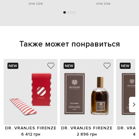
one size
one size
Также может понравиться
NEW
NEW
NEW
DR. VRANJES FIRENZE
DR. VRANJES FIRENZE
DR. VRAN
6 412 грн
2 896 грн
4 