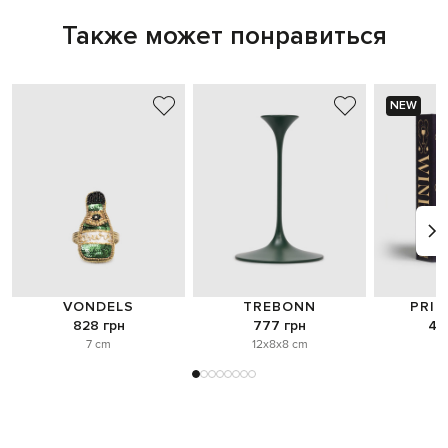
Также может понравиться
NEW
VONDELS
TREBONN
PRI
828 грн
777 грн
4 
7 cm
12x8x8 cm
o