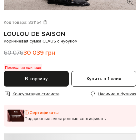
ИЩЕТЕ НОВЫЙ ОБРАЗ?
Давайте подберем что-то еще
Код товара:
331154
LOULOU DE SAISON
Похожие товары
Коричневая сумка CLAUS с нубуком
60 076
30 039 грн
Последняя единица
В корзину
Купить в 1 клик
Консультация стилиста
Наличие в бутиках
Сертификаты
Подарочные электронные сертификаты