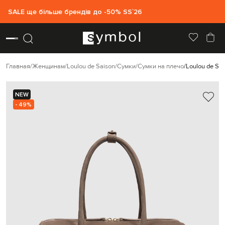
SALE ще більше брендів до -50% SS`26
Главная
Женщинам
Loulou de Saison
Сумки
Сумки на плечо
Loulou de Sa
NEW
- 49%