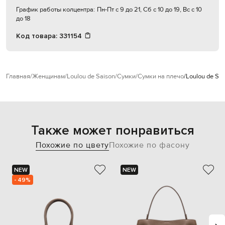
График работы колцентра:
Пн-Пт с 9 до 21, Сб с 10 до 19, Вс с 10
до 18
Код товара:
331154
Главная
Женщинам
Loulou de Saison
Сумки
Сумки на плечо
Loulou de Sa
Также может понравиться
Похожие по цвету
Похожие по фасону
NEW
NEW
- 49%