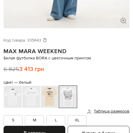
ИЩЕТЕ НОВЫЙ ОБРАЗ?
Давайте подберем что-то еще
Код товара:
335643
MAX MARA WEEKEND
Похожие товары
Белая футболка BORA с цветочным принтом
6 825
3 413 грн
Цвет —
белый
Таблица размеров
S
M
L
XL