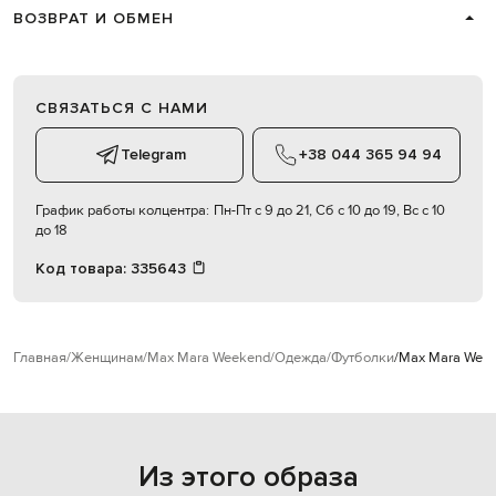
ВОЗВРАТ И ОБМЕН
СВЯЗАТЬСЯ С НАМИ
Telegram
+38 044 365 94 94
График работы колцентра:
Пн-Пт с 9 до 21, Сб с 10 до 19, Вс с 10
до 18
Код товара:
335643
Главная
Женщинам
Max Mara Weekend
Одежда
Футболки
Max Mara Week
Из этого образа