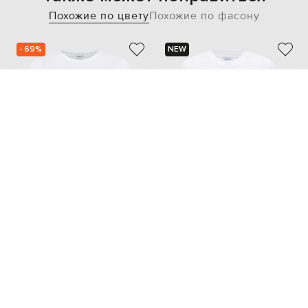
Похожие по цвету
Похожие по фасону
- 69%
NEW
DONDUP
OFF-WHITE
8 272
2 483 грн
16 907 грн
XS
M
L
S
M
L