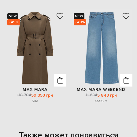
NEW
NEW
- 49%
- 49%
MAX MARA
MAX MARA WEEKEND
118 704
11 634
59 353 грн
5 843 грн
S/M
XS
S
S/M
Также может понравиться