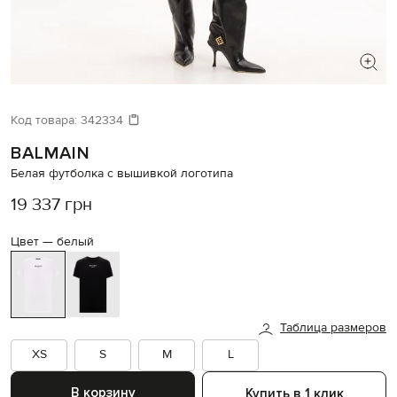
ИЩЕТЕ НОВЫЙ ОБРАЗ?
Давайте подберем что-то еще
Код товара:
342334
BALMAIN
Похожие товары
Белая футболка с вышивкой логотипа
19 337 грн
Цвет —
белый
Таблица размеров
XS
S
M
L
В корзину
Купить в 1 клик