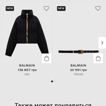
NEW
NEW
BALMAIN
BALMAIN
138 867 грн
20 991 грн
S
M
L
75
80
85
Также может понравиться