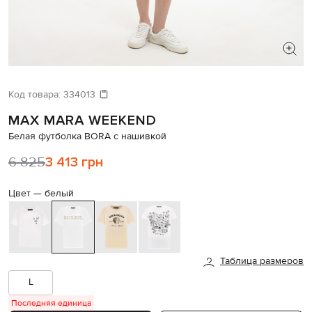
ИЩЕТЕ НОВЫЙ ОБРАЗ?
Давайте подберем что-то еще
Код товара:
334013
MAX MARA WEEKEND
Похожие товары
Белая футболка BORA с нашивкой
6 825
3 413 грн
Цвет —
белый
Таблица размеров
L
Последняя единица