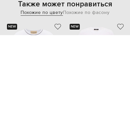
Также может понравиться
Похожие по цвету
Похожие по фасону
NEW
NEW
VALENTINO
BALMAIN
31 331 грн
19 337 грн
XS
S
M
XS
S
M
L