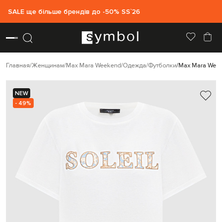
SALE ще більше брендів до -50% SS`26
Главная
Женщинам
Max Mara Weekend
Одежда
Футболки
Max Mara Wee
NEW
- 49%