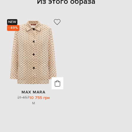
Из этого образа
NEW
- 49%
MAX MARA
21 457
10 755 грн
M