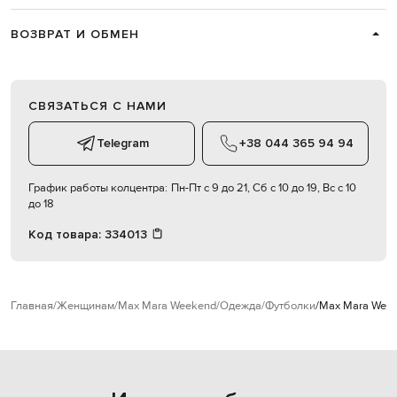
ВОЗВРАТ И ОБМЕН
СВЯЗАТЬСЯ С НАМИ
Telegram
+38 044 365 94 94
График работы колцентра:
Пн-Пт с 9 до 21, Сб с 10 до 19, Вс с 10
до 18
Код товара:
334013
Главная
Женщинам
Max Mara Weekend
Одежда
Футболки
Max Mara Wee