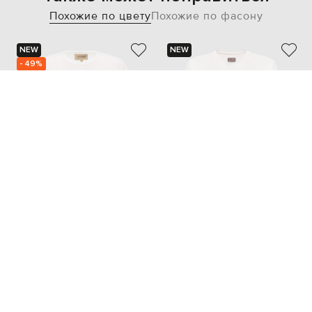
Похожие по цвету
Похожие по фасону
NEW
NEW
- 49%
WOOLRICH
MARCO PESCAROLO
4 757
2 379 грн
16 648 грн
M
L
XS
S
M
L