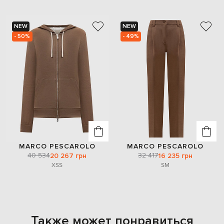
NEW
NEW
- 50%
- 49%
MARCO PESCAROLO
MARCO PESCAROLO
40 534
32 417
20 267 грн
16 235 грн
XS
S
S
M
Также может понравиться