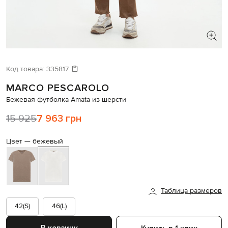
ИЩЕТЕ НОВЫЙ ОБРАЗ?
Давайте подберем что-то еще
Код товара:
335817
MARCO PESCAROLO
Похожие товары
Бежевая футболка Amata из шерсти
15 925
7 963 грн
Цвет —
бежевый
Таблица размеров
42(S)
46(L)