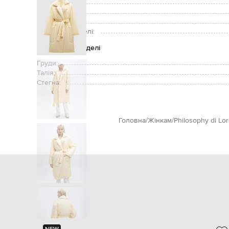
Догляд:
Утеплювач:
Зріст моделі:
Розмір на моделі:
Параметри моделі
Груди:
Талія:
Стегна:
Головна
Жінкам
Philosophy di Lor