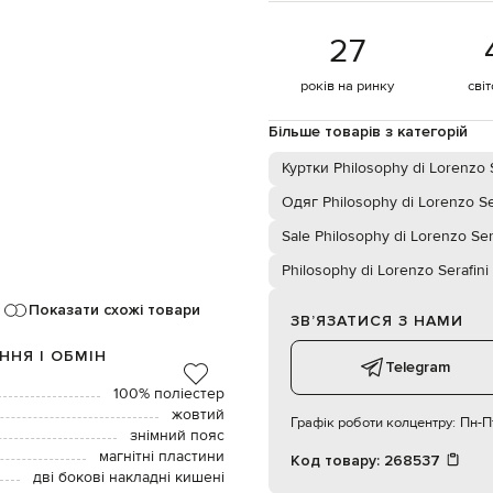
27
років на ринку
сві
Більше товарів з категорій
Куртки Philosophy di Lorenzo S
Одяг Philosophy di Lorenzo Se
Sale Philosophy di Lorenzo Ser
Philosophy di Lorenzo Serafini
Показати схожі товари
ЗВʼЯЗАТИСЯ З НАМИ
ННЯ І ОБМІН
Telegram
100% поліестер
жовтий
Графік роботи колцентру:
Пн-Пт
знімний пояс
магнітні пластини
Код товару:
268537
дві бокові накладні кишені