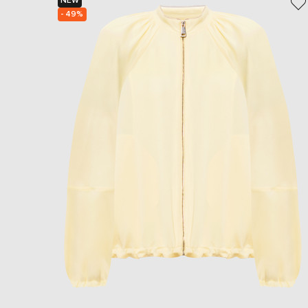
NEW
- 49%