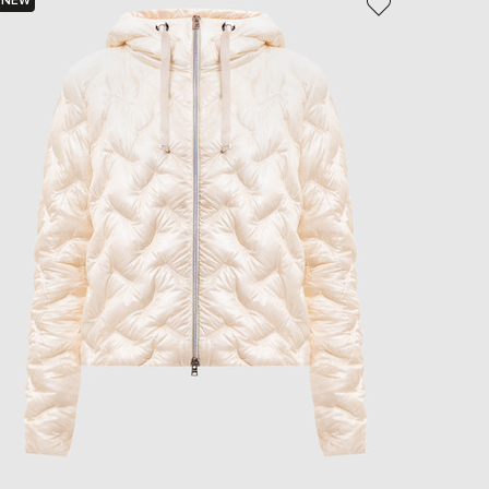
NEW
EUR
Slovakia
€
EUR
Slovenia
€
EUR
Spain
€
EUR
Sweden
€
UAH
Ukraine
₴
EUR
Other
€