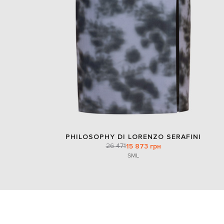
PHILOSOPHY DI LORENZO SERAFINI
26 471
15 873 грн
S
M
L