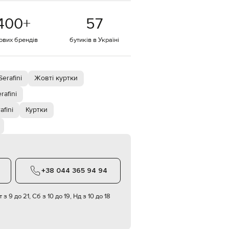
EUR
400
+
57
Denmark
€
тових брендів
бутиків в Україні
EUR
Estonia
€
EUR
erafini
Жовті куртки
Finland
€
rafini
EUR
afini
Куртки
France
€
EUR
Germany
€
EUR
+38 044 365 94 94
Greece
€
 з 9 до 21, Сб з 10 до 19, Нд з 10 до 18
EUR
Hungary
€
EUR