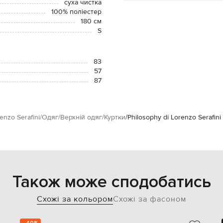
суха чистка
100% поліестер
180 см
S
83
57
87
enzo Serafini
Одяг
Верхній одяг
Куртки
Philosophy di Lorenzo Serafin
Також може сподобатись
Схожі за кольором
Схожі за фасоном