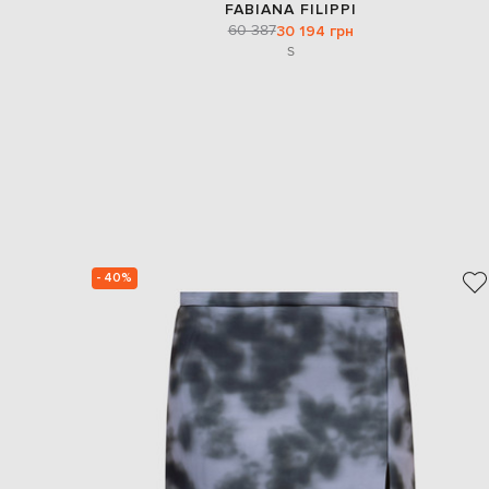
FABIANA FILIPPI
60 387
30 194 грн
S
- 40%