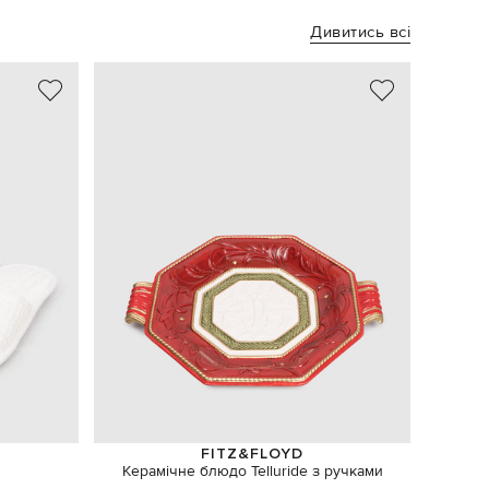
Дивитись всі
NEW
FITZ&FLOYD
Керамічне блюдо Telluride з ручками
Синя