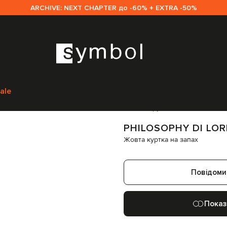
ARCHIVE: NEXT CHAPTER до -60% + EXTRA -50%
enzo Serafini
Одяг
Верхній одяг
Куртки
Philosophy di Lorenzo Serafin
ale
Код товару:
268537
PHILOSOPHY DI LOR
Жовта куртка на запах
Повідоми
Показ