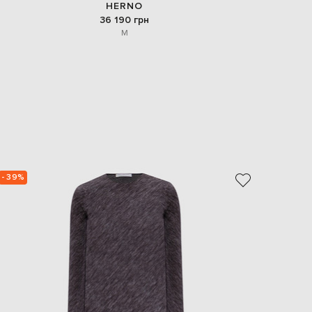
HERNO
36 190 грн
M
- 39%
- 39%