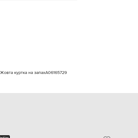
Italy
€
EUR
Latvia
€
EUR
Lithuania
€
EUR
Luxembourg
€
EUR
i Жовта куртка на запах
A06165729
Netherlands
€
PLN
Poland
zł
EUR
Portugal
€
EUR
Romania
€