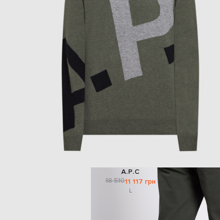
A.P.C
18 510
11 117 грн
L