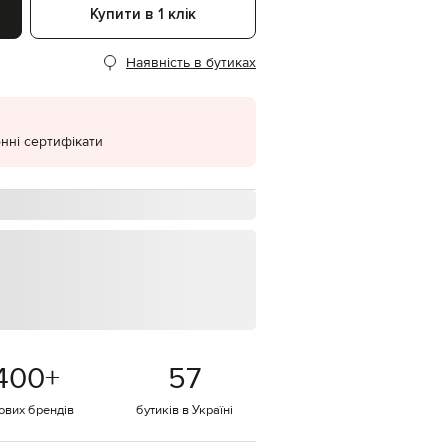
Купити в 1 клік
EUR
Denmark
€
Наявність в бутиках
EUR
Estonia
€
нні сертифікати
EUR
Finland
€
EUR
France
€
EUR
Germany
€
EUR
Greece
€
400
+
57
EUR
Hungary
€
тових брендів
бутиків в Україні
EUR