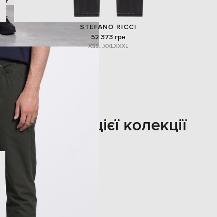
STEFANO RICCI
52 373 грн
XS
S
...
XXL
XXXL
Також з цієї колекції