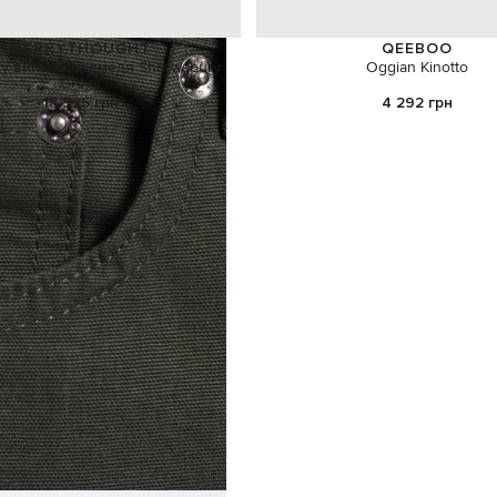
MERRYTHOUGHT
QEEBOO
 у вигляді ведмедя Shrewsbury
Oggian Kinotto
Growl
15 925 грн
4 292 грн