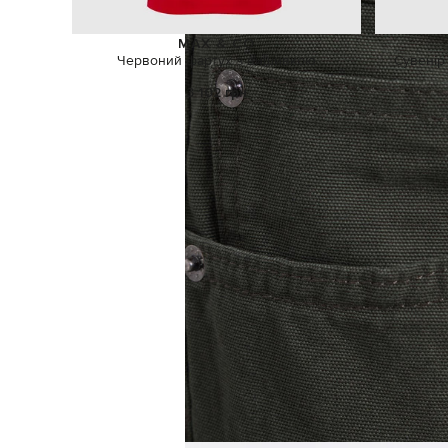
MAX & CO
Червоний фартух з вишивкою
Сувенір
3 102 грн