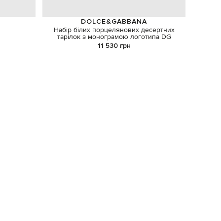
DOLCE&GABBANA
Набір білих порцелянових десертних
Біла по
тарілок з монограмою логотипа DG
11 530 грн