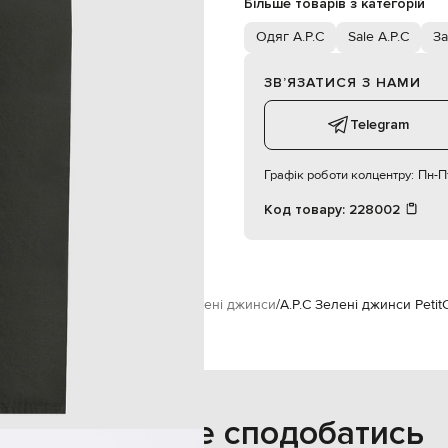
Більше товарів з категорій
190 см
33
Одяг A.P.C
Sale A.P.C
За
ЗВʼЯЗАТИСЯ З НАМИ
Telegram
Графік роботи колцентру:
Пн-Пт
Код товару:
228002
вікам
A.P.C
Одяг
Джинси
Завужені джинси
A.P.C Зелені джинси Petit
Також може сподобатись