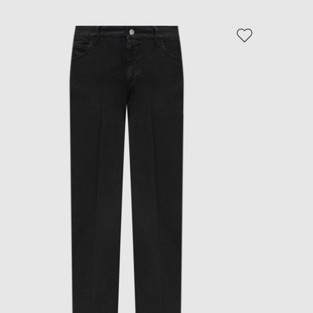
EUR
Slovakia
€
- 39%
EUR
Slovenia
€
EUR
Spain
€
EUR
Sweden
€
UAH
Ukraine
₴
EUR
Other
€