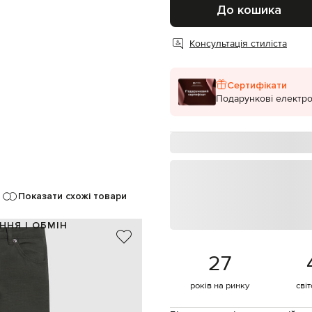
До кошика
Консультація стиліста
Сертифікати
Подарункові електро
Показати схожі товари
ННЯ І ОБМІН
100% бавовна
27
зелений
ґудзик, блискавка
років на ринку
сві
ишені, дві задні накладні кишені
о машинне прання, суха чистка