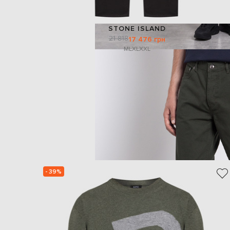
STONE ISLAND
21 818
17 476 грн
M
L
XL
XXL
- 39%