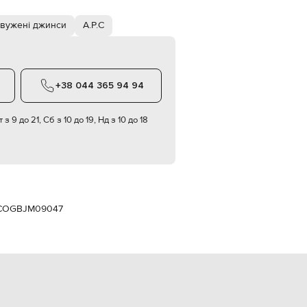
Italy
€
вужені джинси
A.P.C
EUR
Latvia
€
EUR
+38 044 365 94 94
Lithuania
€
EUR
 з 9 до 21, Сб з 10 до 19, Нд з 10 до 18
Luxembourg
€
EUR
Netherlands
€
PLN
Poland
COGBJM09047
zł
EUR
Portugal
€
EUR
Romania
€