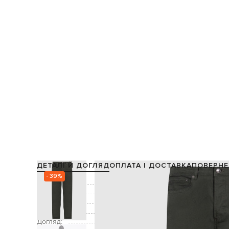
ДЕТАЛІ Й ДОГЛЯД
ОПЛАТА І ДОСТАВКА
ПОВЕРНЕ
- 39%
Склад:
Колір:
Застібка:
Кишені:
три бокові к
Догляд:
ручне аб