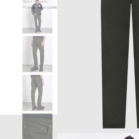
Зріст моделі:
Розмір на моделі:
Головна
Чоло