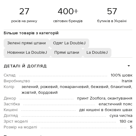
27
400
+
57
років на ринку
світових брендів
бутиків в Україні
Більше товарів з категорій
Зелені прямі штани
Одяг La DoubleJ
Новинки La DoubleJ
Прямі штани
La DoubleJ
ДЕТАЛІ Й ДОГЛЯД
Склад
100% шовк
Виробництво
Італія
Колір
зелений, рожевий, помаранчевий, бежевий, блакитний,
жовтий, бордовий
Декор
принт Zooflora, окантування
Застібка
еластичний пояс
Кишені
дві кишені в бокових швах
Догляд
суха чистка
Зріст моделі
180 см
Розмір на моделі
S