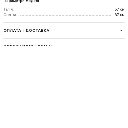
Параметри моделі
Талія:
57 см
Стегна:
87 см
ОПЛАТА І ДОСТАВКА
ПОВЕРНЕННЯ І ОБМІН
ЗВʼЯЗАТИСЯ З НАМИ
Telegram
+38 044 365 94 94
Графік роботи колцентру:
Пн-Пт з 9 до 21, Сб з 10 до 19, Нд з 10
до 18
Код товару:
327714