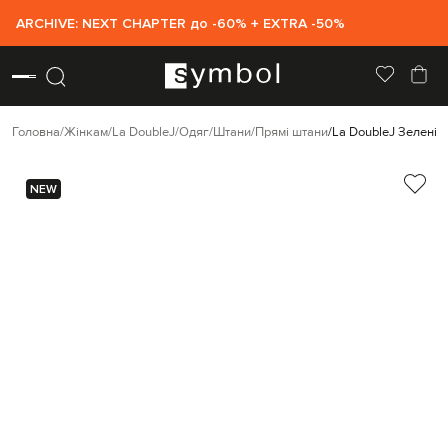
ARCHIVE: NEXT CHAPTER до -60% + EXTRA -50%
Головна
Жінкам
La DoubleJ
Одяг
Штани
Прямі штани
La DoubleJ Зелені ш
NEW