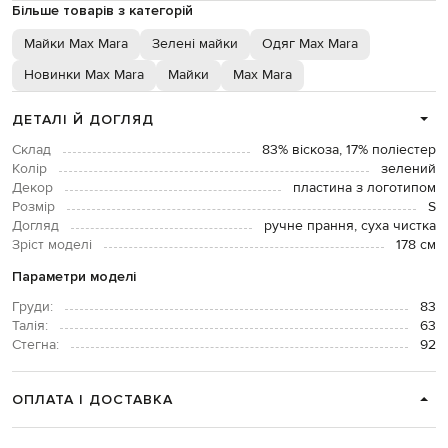
Більше товарів з категорій
Майки Max Mara
Зелені майки
Одяг Max Mara
Новинки Max Mara
Майки
Max Mara
ДЕТАЛІ Й ДОГЛЯД
Склад
83% віскоза, 17% поліестер
Колір
зелений
Декор
пластина з логотипом
Розмір
S
Догляд
ручне прання, суха чистка
Зріст моделі
178 см
Параметри моделі
Груди:
83
Талія:
63
Стегна:
92
ОПЛАТА І ДОСТАВКА