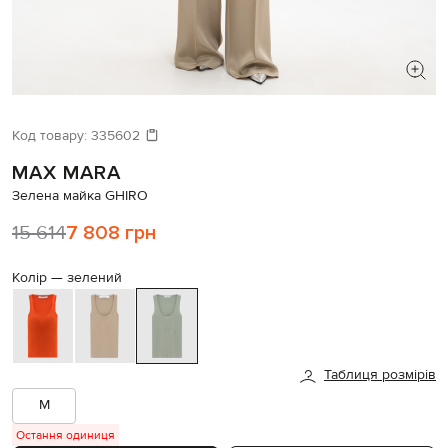
ШУКАЄТЕ НОВИЙ ОБРАЗ?
Давайте підберемо щось ще
Код товару:
335602
MAX MARA
Схожі товари
Зелена майка GHIRO
15 614
7 808 грн
Колір —
зелений
Таблиця розмірів
M
Остання одиниця