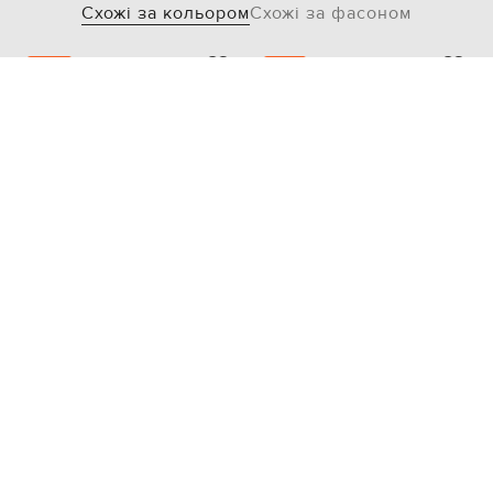
Схожі за кольором
Схожі за фасоном
- 69%
- 39%
THE ATTICO
TOM FORD
13 908
32 314
4 189 грн
19 389 грн
XXXS
XS
Також з цієї колекції