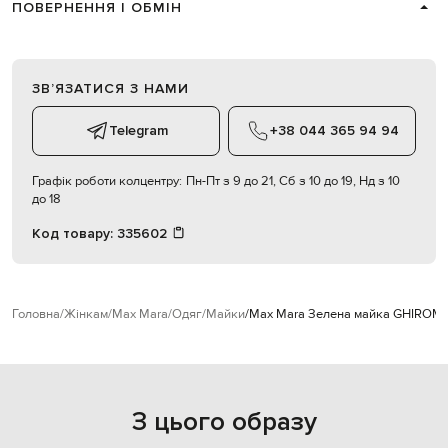
ПОВЕРНЕННЯ І ОБМІН
ЗВʼЯЗАТИСЯ З НАМИ
Telegram
+38 044 365 94 94
Графік роботи колцентру:
Пн-Пт з 9 до 21, Сб з 10 до 19, Нд з 10
до 18
Код товару:
335602
Головна
Жінкам
Max Mara
Одяг
Майки
Max Mara Зелена майка GHIRO
M
З цього образу