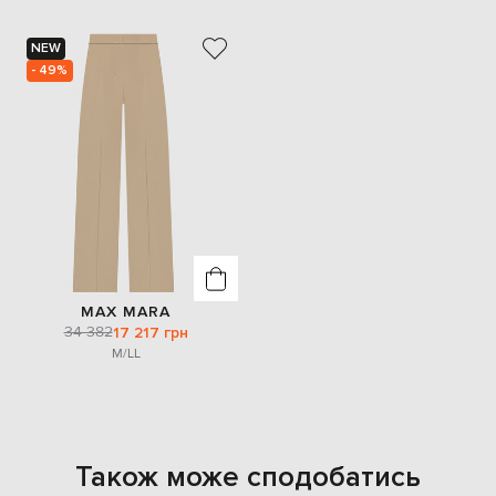
NEW
- 49%
MAX MARA
34 382
17 217 грн
M/L
L
Також може сподобатись