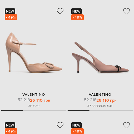
NEW
NEW
- 49%
- 49%
VALENTINO
VALENTINO
52 218
52 218
26 110 грн
26 110 грн
36.5
39
37.5
38
39
39.5
40
NEW
NEW
- 49%
- 49%