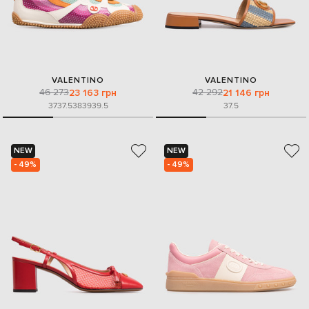
VALENTINO
VALENTINO
46 273
42 292
23 163 грн
21 146 грн
37
37.5
38
39
39.5
37.5
NEW
NEW
- 49%
- 49%