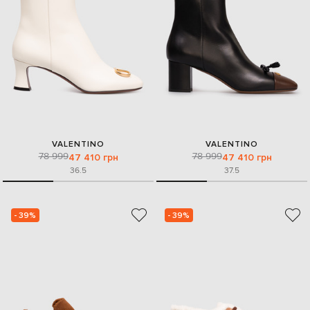
VALENTINO
VALENTINO
78 999
78 999
47 410 грн
47 410 грн
36.5
37.5
- 39%
- 39%