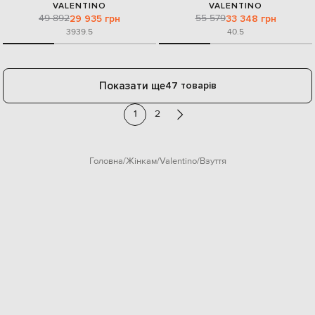
VALENTINO
VALENTINO
49 892
55 579
29 935 грн
33 348 грн
39
39.5
40.5
Показати ще
47 товарів
1
2
Головна
Жінкам
Valentino
Взуття