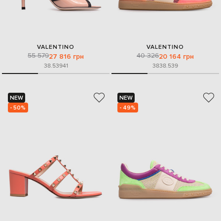
VALENTINO
VALENTINO
55 579
40 326
27 816 грн
20 164 грн
38.5
39
41
38
38.5
39
NEW
NEW
- 50%
- 49%