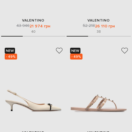
VALENTINO
VALENTINO
43 946
52 218
21 974 грн
26 110 грн
40
38
NEW
NEW
- 49%
- 49%