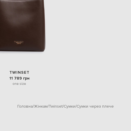
TWINSET
11 789 грн
one size
Головна
Жінкам
Twinset
Сумки
Сумки через плече