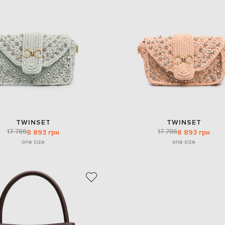
TWINSET
TWINSET
17 786
17 786
8 893 грн
8 893 грн
one size
one size