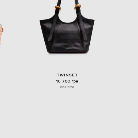
EUR
Denmark
€
EUR
Estonia
€
EUR
Finland
€
EUR
France
€
TWINSET
16 700 грн
EUR
Germany
one size
€
EUR
Greece
€
EUR
Hungary
€
EUR