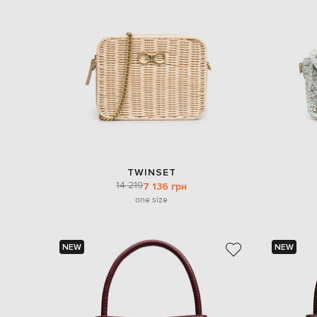
TWINSET
14 219
7 136 грн
one size
NEW
NEW