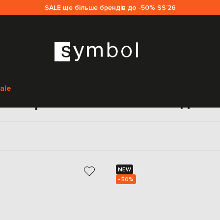
SALE ще більше брендів до -50% SS`26
Головна
Жінкам
Twinset
Сумки
Сумки через плече
ale
и через плече Twinset для 
NEW
- 50%