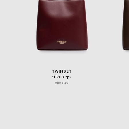
TWINSET
11 789 грн
one size