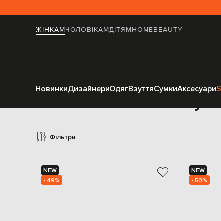
ЖІНКАМ
ЧОЛОВІКАМ
ДІТЯМ
HOME
BEAUTY
Новинки
Дизайнери
Одяг
Взуття
Сумки
Аксесуари
S
Сумк
Фільтри
NEW
NEW
- 49%
- 50%