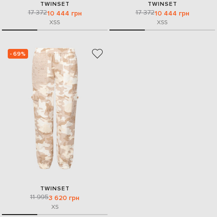
TWINSET
TWINSET
17 372
17 372
10 444 грн
10 444 грн
XS
S
XS
S
- 69%
TWINSET
11 995
3 620 грн
XS