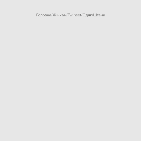
Головна
Жінкам
Twinset
Одяг
Штани