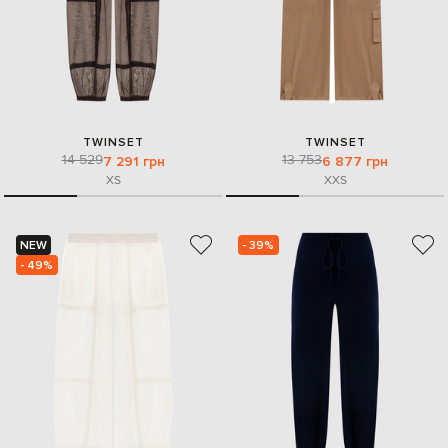
TWINSET
TWINSET
14 529
13 753
7 291 грн
6 877 грн
XS
XXS
NEW
- 39%
- 49%