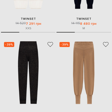
TWINSET
TWINSET
14 529
14 115
7 291 грн
8 480 грн
XXS
M
- 39%
- 39%