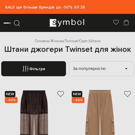
SALE ще більше брендів до -50% SS`26
Головна
Жінкам
Twinset
Одяг
Штани
Штани джогери Twinset для жінок
За популярністю
Фільтри
NEW
NEW
- 49%
- 49%