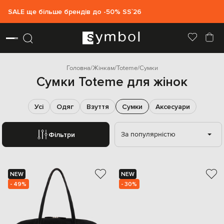
SALE ще більше брендів до -50% SS`26
Головна
Жінкам
Toteme
Сумки
Сумки Toteme для жінок
Усі
Одяг
Взуття
Сумки
Аксесуари
За популярністю
Фільтри
NEW
NEW
- 49%
- 30%