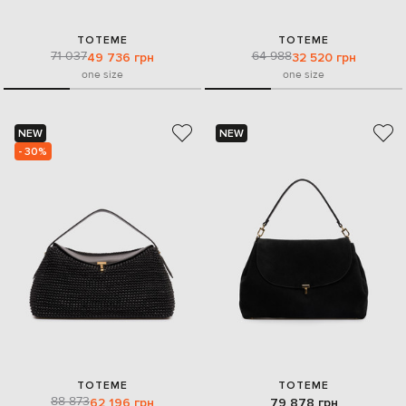
TOTEME
TOTEME
71 037
64 988
49 736 грн
32 520 грн
one size
one size
NEW
NEW
- 30%
TOTEME
TOTEME
88 873
62 196 грн
79 878 грн