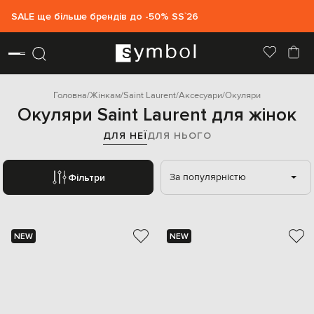
SALE ще більше брендів до -50% SS`26
Головна
Жінкам
Saint Laurent
Аксесуари
Окуляри
Окуляри Saint Laurent для жінок
ДЛЯ НЕЇ
ДЛЯ НЬОГО
За популярністю
Фільтри
NEW
NEW