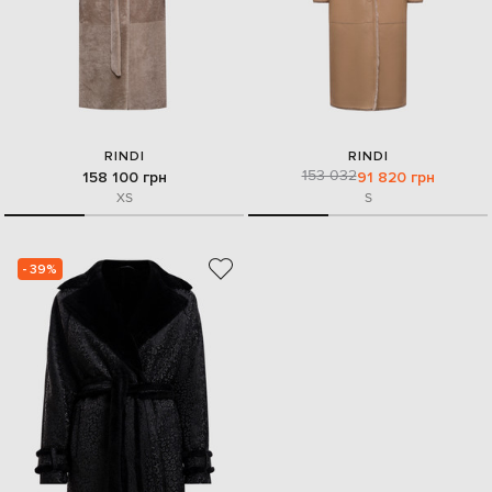
RINDI
RINDI
153 032
158 100 грн
91 820 грн
XS
S
- 39%