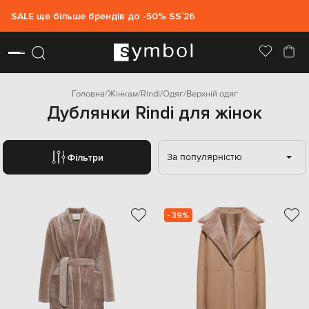
SALE ще більше брендів до -50% SS`26
Головна
Жінкам
Rindi
Одяг
Верхній одяг
Дублянки Rindi для жінок
За популярністю
Фільтри
- 39%