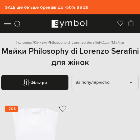
SALE ще більше брендів до -50% SS`26
Головна
Жінкам
Philosophy di Lorenzo Serafini
Одяг
Майки
Майки Philosophy di Lorenzo Serafini
для жінок
За популярністю
Фільтри
- 70%